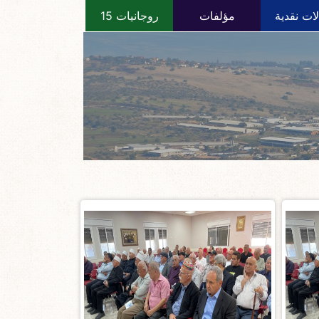
ات نقدية
مؤلفات
روجانيات 15