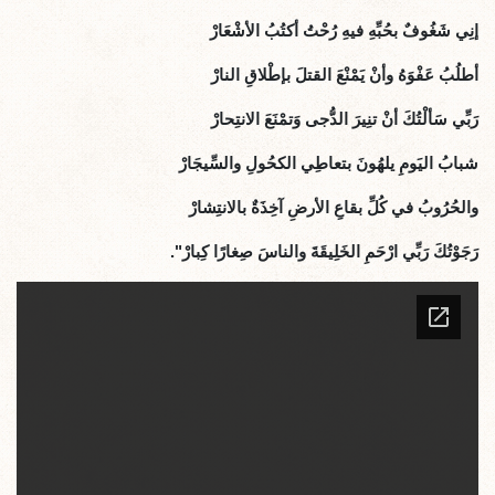
إنِي شَغُوفٌ بحُبِّهِ فيهِ رُحْتُ أكتُبُ الأشْعَارْ
أطلُبُ عَفْوَهُ وأنْ يَمْنْعَ القتلَ بإطْلاقِ النارْ
رَبِّي سَألْتُكَ أنْ تنِيرَ الدُّجى وَتمْنَعَ الانتِحارْ
شبابُ اليَومِ يلهُونَ بتعاطِي الكحُولِ والسِّيجَارْ
والحُرُوبُ في كُلِّ بقاعِ الأرضِ آخِذَةٌ بالانتِشارْ
رَجَوْتُكَ رَبِّي ارْحَمِ الخَلِيقَةَ والناسَ صِغارًا كِبارْ".