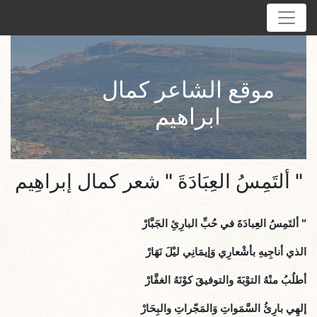
موقع الشاعر كمال
ابراهيم
" ألتَمِسُ العِبَادَةَ " شعر كمال إبراهِيم
" ألتَمِسُ العِبادَةَ في حُبِّ البارِئِ الجَبَّارْ
الذي أناجِيهِ بأشْعارِي وَإيمَانِي ليْلَ نَهَارْ
أطلُبُ منْهُ التوْبَةَ والتوفيقَ كوْنَهُ الغفَّارْ
إلهِي بارِئُ السَّمَواتِ وَالمَجّراتِ والبِحَارْ