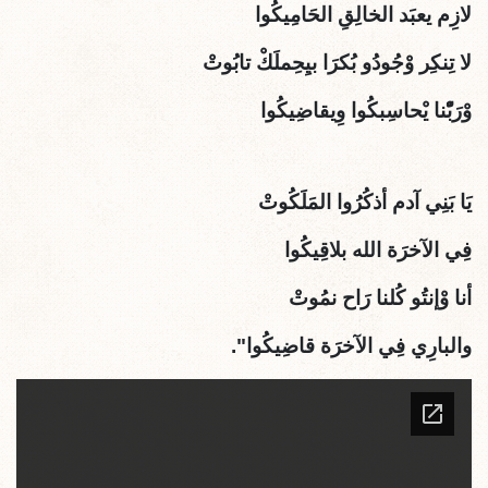
لازِم يعبَد الخالِقِ الحَامِيكُوا
لا تِنكِر وْجُودُو بُكرَا بيِحِملَكْ تابُوتْ
وْرَبّْنا يْحاسِبكُوا وِيقاضِيكُوا
يَا بَنِي آدم أذكُرُوا المَلَكُوتْ
فِي الآخرَة الله بلاقِيكُوا
أنا وْإنتُو كُلنا رَاح نمُوتْ
والبارِي فِي الآخرَة قاضِيكُوا".