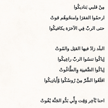
مِنْ قلبي بَناديكُوا
ارحمُوا الفقرَا وامنحُوهُم قوتْ
حتى الربّْ فِي الآخرَة يكافيكُوا
البلَد زادْ فيها القتِل والمُوتْ
إياكُوا تنسُوا الربّْ راعِيكُوا
إياكُوا الضَّغينِة وِالطَّاغُوتْ
اقلَعُوا الشَّرّْ مِنْ رُوسْكُوا وْأَيادِيكُوا
احنا بْآخِر وَقِت وِلِّي بَدُّو الجَنِّة يْفُوتْ