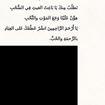
نَطلُبُ مِنكَ يَا بَاعِثَ الغيثِ فِي السُّحُبِ
هوِّنْ عَلَيْنَا وَجَعَ المَوْتِ والنَّحْبِ
يَا أَرْحَمَ الرَّاحِمِينَ انشُرْ عَطْفَكَ عَلى العِبَادِ
بالرَّحمَةِ والحُبِّ.