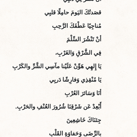
قصَدتُكَ اليَومَ حامِلًا قلبِي
مُناجِيًا عَطْفَكَ الرَّحِبِ
أنْ تَنْشُرَ السِّلْمَ
فِي الشَّرْقِ وَالغَرْبِ،
يَا إِلهِي هَوِّنْ عَلَيْنا مآسِي الشَّرِّ والكَرْبِ
يَا مُنْقِذِي وَفارِشًا دَربِي
أنَا وَسَائرَ العُرْبِ
أَبْعِدْ عَن شَرْقِنَا شُرُورَ العُنْفِ والحَرْبِ.
جِئنَاكَ خَاشِعِينَ
بالرِّضَى وَحَفاوَةِ القَلْبِ