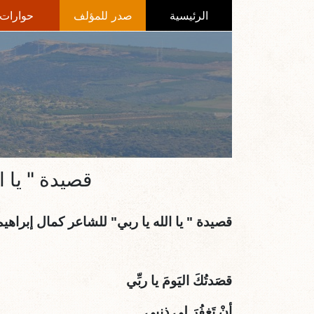
الرئيسية
صدر للمؤلف
حوارات
قصيدة " يا ال
قصيدة " يا الله يا ربي" للشاعر كمال إبراهيم، ن
قصَدتُكَ اليَومَ يا ربِّي
أنْ تَغفُرَ لِي ذنبِي