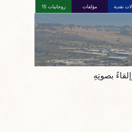
ات نقدية
مؤلفات
روجانيات 15
قاءً بصوتِهِ