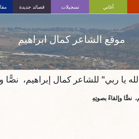
أغاني
تسجيلات
قصائد جديدة
مقال
موقع الشاعر كمال ابراهيم
له يا ربي" للشاعر كمال إبراهيم، نصًّا وإل
صًّا وإلقاءً بصوتِهِ