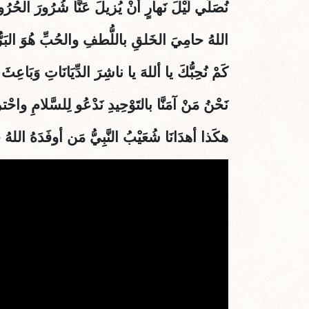
نُصَلِّي لَيْلَ نَهارٍ أنْ يُزيلَ عَنَّا شُرُورَ الحُر
اللهُ حامِيَ الخَلقِ باللُّطفِ والحُبِّ هُوَ البَرُّ
كَمْ نُحِبُّكَ يا أللهَ يا ناشِرَ الدِّيَانَاتِ وَبَاعِثَ
نَحْنُ مَنْ آمَنَّا بالتَوْحِيدِ نَدْعُو لِلسَّلامِ واح
هكَذا أهدَانَا شُعَيْبُ النَّبِيُّ مَن أوفَدَهُ الله