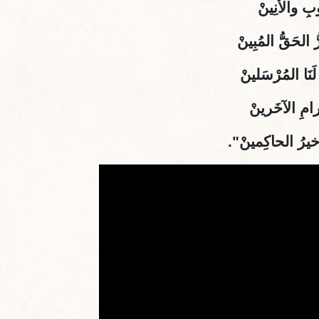
ُوبِ والأنِينْ
 الحَقُّ المُبِينْ
 لَنَا المُرْسَلينْ
ْترامِ الآخَرينْ
ُ خيرُ الحاكِمينْ".