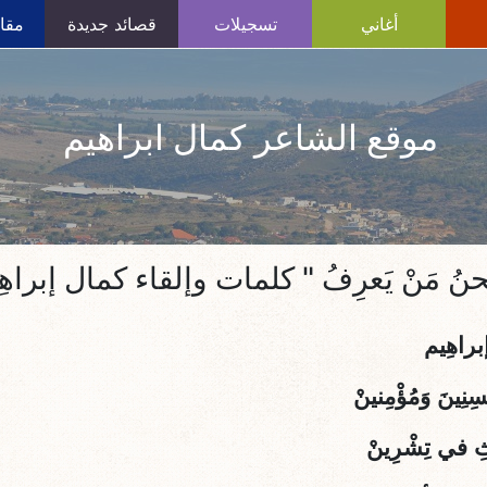
أغاني
تسجيلات
قصائد جديدة
مقال
موقع الشاعر كمال ابراهيم
َحنُ مَنْ يَعرِفُ " كلمات وإلقاء كمال إبراهِ
راهِيم
نِينَ وَمُؤْمِنينْ
ِ في تِشْرِينْ