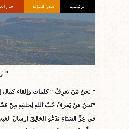
الرئيسية
صدر للمؤلف
حوارات
" ن
" نَحنُ مَنْ يَعرِفُ
" كلمات وإلقاء كمال إب
"نَحنُ مَنْ يَعرِفُ حُبّ َاللهِ لِخلقِهِ مِنْ مُحْسِ
في عِزِّ الشتاءِ ندْعُو الخالِقَ إرسالَ الغيث