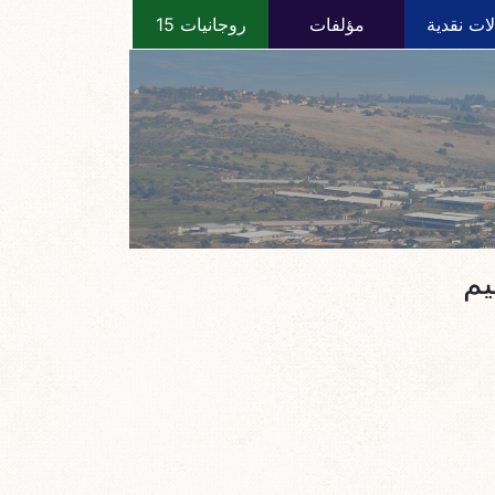
ات نقدية
مؤلفات
روجانيات 15
يم