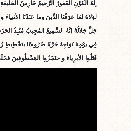
إلَهُ الكوْنِ الغَفورُ الرَّحِيمُ حَارِسُ الخليقةِ ص
لوْلاهُ لمَا عرَفْنَا الدِّينَ وما عَبَدْنَا الأنبياءَ و
جَلَّ جَلالُهُ إنَّهُ السَّمِيعُ المُجِيبُ مُنْبِذُ الحَ
فِي يوْمِنا نُوَاجِهُ حَرْبًا ضّرُوسًا بتَخْطِيطِ ز
قَتَلُوا الأبرِياءَ واحتَجَزُوا المَخْطُوفِينَ فخَلَقُ