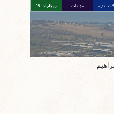
ات نقدية
مؤلفات
روجانيات 15
براهيم