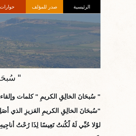
الرئيسية
صدر للمؤلف
حوارات
" سُبحَ
"
سُبحَانَ الخالِقِ الكريمِ
" كلمات وإلقاء 
"سُبحَانَ الخالِقِ الكريمِ العَزيزِ الذي أصَلِي ل
لوْلا حُبِّي لَهُ لًكُنتُ تَعِيسًا لِذَا رُحْتُ أناجِيهِ 