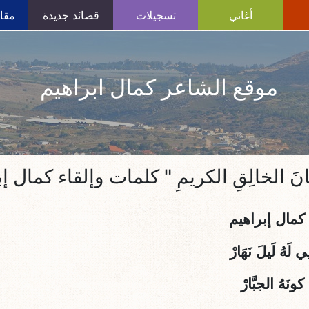
أغاني
تسجيلات
قصائد جديدة
مقال
موقع الشاعر كمال ابراهيم
انَ الخالِقِ الكريمِ " كلمات وإلقاء كمال إ
كمال إبراهيم
َهُ لَيلَ نَهَارْ
كونَهُ الجبَّارْ