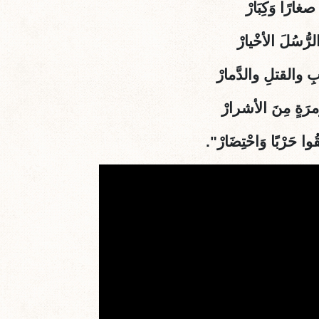
غارًا وَكِبَارْ
الرُّسُلَ الأخْيارْ
رْبِ والقتلِ والدَّمارْ
ُمرَةٍ مِنَ الأشرارْ
وا حَرْبًا وَاحْتِضَارْ".