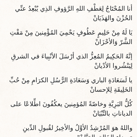
أنا المُحْتَاجُ لِعَطْفِ اللهِ الرَّؤوفِ الذِي يُبْعِدُ عنِّي
الحُزْنَ والهَذَيَانْ
يَا لَهُ مِنْ حَلِيمٍ عَطُوفٍ يَحْمِيَ المُؤْمِنينَ مِنْ مَقْتِ
الشَّرّ وَالأحْزَانْ
إنَّهُ الحَكِيمُ المُعِزُّ الذي أرْسَلَ الأنْبِياءَ في الشرقِ
لِيَنْشُروا الأدْيانْ
يا لَسَعَادَةِ الباري وَسَعَادَةِ الرًّسُلِ الكرَامِ مِنْ حُبِّ
الخَلِيقَةِ لِلإحسانْ
كُلُّ البَرِيَّةِ وخاصّةً المُؤمِنينَ يعكُفُونَ اطِّلاعًا على
الدياناتِ بالتِّبْيَانْ
واللهُ هوَ المُرْشِدُ الأوَّلُ والأخِيرُ لقُبولِ الدِّينِ