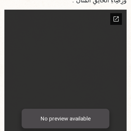
وَرِضِاءِ الخَالِقِ المَنَّانْ".