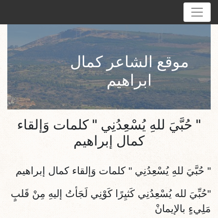
موقع الشاعر كمال
ابراهيم
" حُبَّيَ للهِ يُسْعِدُنِي " كلمات وَإلقاء
كمال إبراهيم
"
حُبَّيَ للهِ يُسْعِدُنِي
" كلمات وَإلقاء كمال إبراهيم
"حُبِّيَ لله يُسْعِدُنِي كَثيِرًا كَوْنِي لَجَأتُ إليهِ مِنْ قَلبٍ
مَلِيءٍ بالإيمانْ