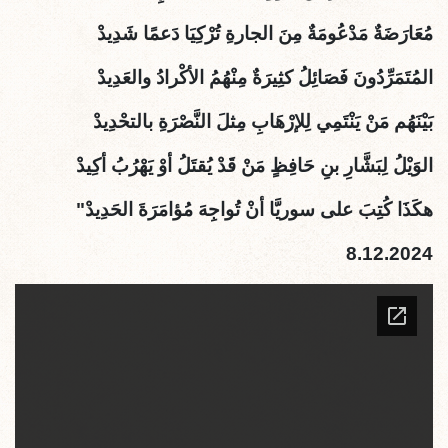
مُعَارَضَةٌ مَدْعُومَةٌ مِنَ الجارةِ تُرْكِيَا دَعمًا شَدِيدْ
المُتَمَرِّدُونَ فَصَائِلُ كثِيرَةٌ مِنْهُمُ الأكْرادُ والعَدِيدْ
بَيْنَهُم مَنْ يَنْتَمِي لِلإرْهَابِ مِثلَ النَّصْرَةِ بالتحْدِيدْ
الوَيْلُ لِبَشَّارِ بنِ حَافِظٍ مَنْ قَدْ يُقتَلُ أوْ يَهْرُبُ أكِيدْ
هكَذَا كُتِبَ على سوريَّا أنْ تُواجِهَ مُؤامَرَةَ الحَدِيدْ"
8.12.2024