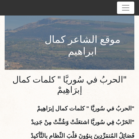
موقع الشاعر كمال
ابراهيم
"الحربُ في سُوريَّا " كلمات كمال
إبرَاهِيمْ
"الحربُ في سُوريَّا " كلمات كمال إبرَاهِيمْ
"الحَرْبُ فِي سُوريَّا اشتعَلَتْ وَشُنَّتْ مِنْ جَدِيدْ
فَصَائِلُ المُتمَرِّدِينَ ينوُونَ قلْبَ النِّظامِ بالتَّأكيدْ