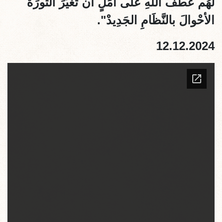
لَهُم عَطْفُ اللهِ عَلى أمَلٍ أنْ تُغَيِّرَ الثَورَةُ
الأحْوالَ بالنَّظَامِ الجَدِيدْ".
12.12.2024