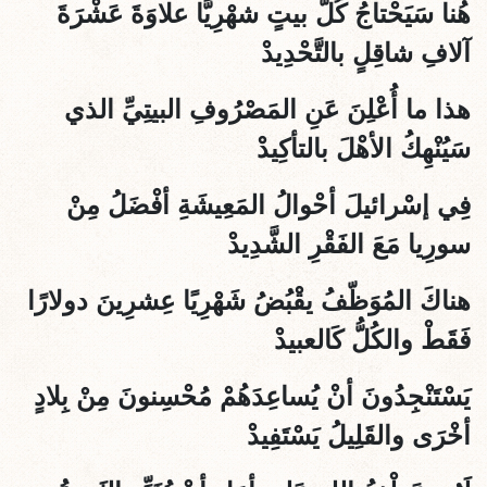
هُنا سَيَحْتاجُ كُلُّ بيتٍ شهْرِيًّا علاوَةَ عَشْرَةَ
آلافِ شاقِلٍ بالتَّحْدِيدْ
هذا ما أُعْلِنَ عَنِ المَصْرُوفِ البيتِيِّ الذي
سَيُنْهِكُ الأهْلَ بالتأكِيدْ
فِي إسْرائيلَ أحْوالُ المَعِيشَةِ أفْضَلُ مِنْ
سورِيا مَعَ الفَقْرِ الشَّدِيدْ
هناكَ المُوَظّفُ يقْبُضُ شَهْرِيًا عِشرِينَ دولارًا
فَقَطْ والكُلُّ كَالعبيدْ
يَسْتَنْجِدُونَ أنْ يُساعِدَهُمْ مُحْسِنونَ مِنْ بِلادٍ
أخْرَى والقَلِيلُ يَسْتَفِيدْ