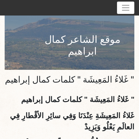
موقع الشاعر كمال
ابراهيم
" غَلاءُ المَعِيشَة " كلمات كمال إبراهيم
"
غَلاءُ المَعِيشَة " كلمات كمال إبراهيم
غَلاءُ المَعِيشَةِ عِنْدَنَا وَفِي سائِرِ الأقْطارِ فِي
العالَمِ يَعْلُو وَيَزِيدْ