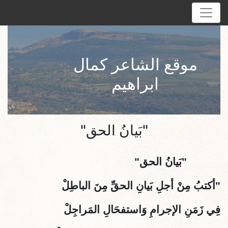
موقع الشاعر كمال
ابراهيم
"بَيانُ الحق"
"
بَيانُ الحق"
"
أكتبُ مِنْ أجلِ بَيانِ الحقِّ مِنَ الباطِلْ
فِي زَمَنِ الإجرامِ وَاستفحَالِ المَراجِلْ