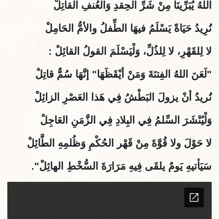
اللهُ يُبَرِّينَا مِنْ شَرِّ الحِقدِ وَالعُنفِ القاتِلْ
نُرِيدُ حَيَاةً يَسْلَمُ فيهَا الطِّفلُ والأمُّ الحَامِلْ
لا لِلقَهْرِ، لا لِلذُلِّ، وَلْيَسْلَمَ القولُ القائِلْ :
"
لَعَنَ اللهُ الفِتنَةَ وَمَنْ أيْقَظَهَا" إنَّهَا سُمٌّ قاتِلْ
نُريدُ أنْ يزولَ البَطْشُ فِي هَذا العَصْرِ الزائِلْ
وَلْيُنْشَرَ السِّلمُ فِي البِلادِ فِي الزَّمَنِ العَاجِلْ
لا حَوْلَ ولا قُوَّةَ مِنْ قَهْر الحُكْمِ وَظُلمِهِ الطَّائِلْ
سَيَأتيهِ يَومٌ يلقَى فِيهِ مَرَارَةَ السُّخْطِ الهائِلْ".