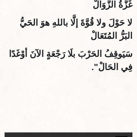
غَزَّةُ الزَّوَالْ
لا حَوْلَ ولا قُوَّةَ إلَّا باللهِ هوَ الحَيُّ
البَرُّ المُتَعَالْ
سَيَوقِفُ الحَرْبَ بلَا رَجْعَةٍ الآنَ أوْغَدًا
فِي الحَالْ".