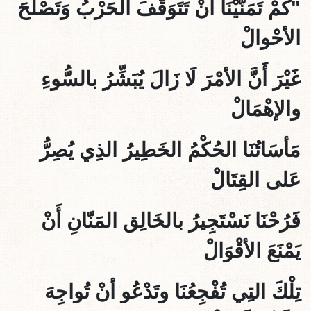
"كَمْ تَمَنَّيْنَا أنْ تَتَوَقَّفَ الحَرْبُ وَتَصْلُحَ
الأحْوالْ
غَيْرَ أَنَّ الأمْرَ لَا زَالَ يُبَشِّرُ بالسُّوءِ
والإهْمَالْ
مَأسَاتُنَا الحُكْمُ الخَطِيرُ الذِي يُصِرُّ
عَلى القِتَالْ
فَرُحْنَا نَسْتَجِيرُ بالخَالِق المَنّانِ أَنْ
يَمْنَعَ الأقْوَالْ
تِلْكَ التِي تُفْجِعُنَا وتَدْعُو أنْ تُواجِهَ