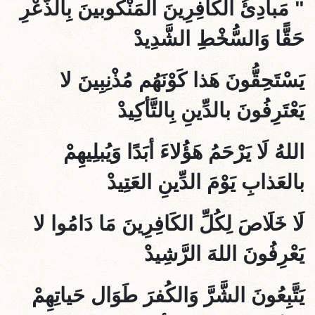
" مَبادِئُ الكَافِرِينَ المَنْكُوبينَ بِالذُّعْرِ
حَقًّا وَالسُّخْطِ الشَّدِيدْ
يَسْتَحِقُّونَ هَذا كَوْنَهُم مُذْنِبِينَ لا
يَعْتَرِفُونَ بالدِّينِ بِالتَّأكِيدْ
اللهُ لَا يَرْحَمُ هَؤُلاءَ أبَدًا وَيُبلِيهِمْ
بالعَذابِ يَوْمَ الدِّينِ العَتِيدْ
لَا خَلَاصَ لِكُلِّ الكَافِرِينَ مَا دَامُوا لا
يَعْرِفُونَ اللهَ الرَّشِيدْ
يَتَّبِعُونَ الشَّرَّ وَالكُفرَ طَوَال حَياتِهِمْ