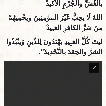
بالغُشِّ والجُرْمِ الأكيدْ
اللهُ لَا يحِبُّ غَيْرَ المؤمِنِينَ ويحْمِيهُمْ
مِنَ شرِّ الكافِرِ العَنِيدْ
ليتَ كُلَّ العَبِيدِ يَهْتَدُونَ لِلدِّينِ وَينْبُذُوا
الشرَّ والحِقدَ بالتَّحْدِيدْ".