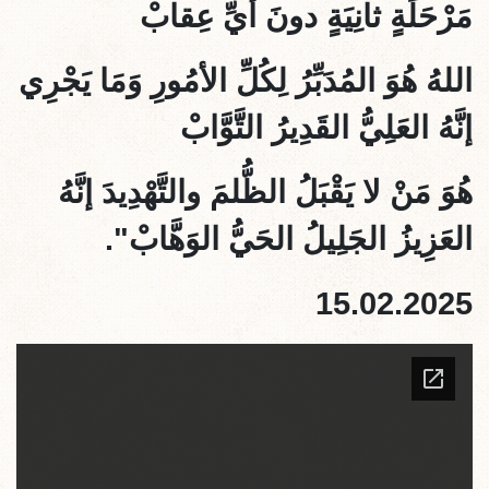
مَرْحَلَةٍ ثانِيَةٍ دونَ أيِّ عِقابْ
اللهُ هُوَ المُدَبِّرُ لِكُلِّ الأمُورِ وَمَا يَجْرِي
إنَّهُ العَلِيُّ القَدِيرُ التَّوَّابْ
هُوَ مَنْ لا يَقْبَلُ الظُّلمَ والتَّهْدِيدَ إنَّهُ
العَزِيزُ الجَلِيلُ الحَيُّ الوَهَّابْ".
15.02.2025