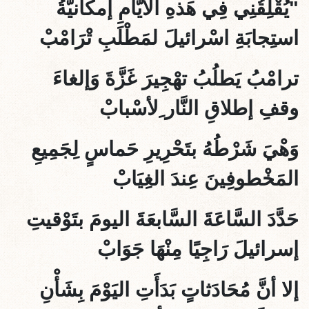
"يُقْلِقُنِي فِي هَذهِ الأيّامِ إمكانيَّةُ
استِجابَةِ اسْرائيلَ لمَطْلَبِ تْرَامْبْ
ترامْبُ يَطلُبُ تهْجِيرَ غَزَّةَ وَإلغاءَ
وقفِ إطلاقِ النَّار ِلأسْبابْ
وَهْيَ شَرْطُهُ بتَحْرِيرِ حَماسٍ لِجَمِيعِ
المَخْطوفِينَ عِندَ الغِيَابْ
حَدَّدَ السَّاعَةَ السَّابعَةَ اليومَ بتَوْقيتِ
إسرائيلَ رَاجِيًا مِنْهَا جَوَابْ
إلا أنَّ
مُحَادَثاتٍ بَدَأَتِ
اليَوْمَ بِشَأْنِ