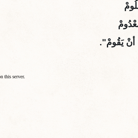
لُومْ
عْدُومْ
حِ أنْ يَقُومْ".