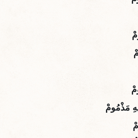
مْ
ْ
مْ
هِ مَذْمُومْ
مْ