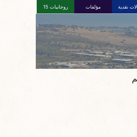
ات نقدية
مؤلفات
روجانيات 15
م