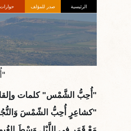
الرئيسية
صدر للمؤلف
حوارات
"أ
"أُحِبُّ الشَّمْس" كلمات وإلق
"كشاعِرٍ أُحِبُّ الشّمْسَ وَالنُّجُ
مَعْ قَمَرٍ في اللَّيْلِ وَسْطَ الغُيو