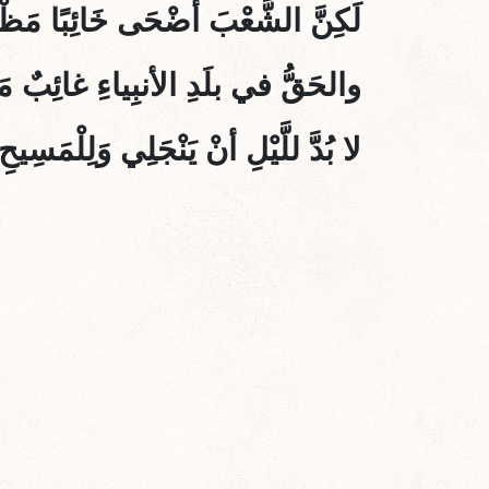
لَكِنَّ الشَّعْبَ أَضْحَى خَائِبًا مَظْ
والحَقُّ في بلَدِ الأنبِياءِ غائِبٌ مَ
لا بُدَّ للَّيْلِ أنْ يَنْجَلِي وَلِلْمَسِي