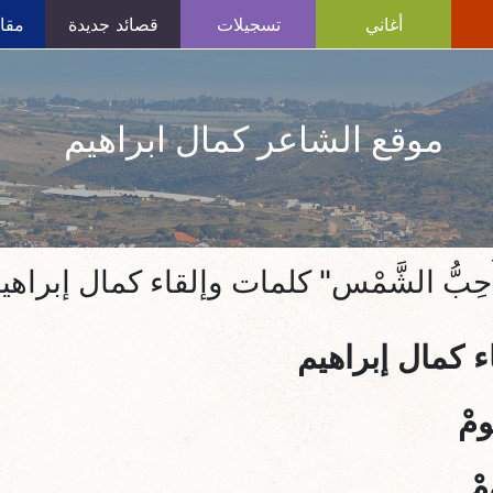
أغاني
تسجيلات
قصائد جديدة
مقال
موقع الشاعر كمال ابراهيم
ُحِبُّ الشَّمْس" كلمات وإلقاء كمال إبراهي
اء كمال إبراهيم
ومْ
مْ