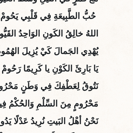
حُبُّ الطَّبِيعَةِ فِي قَلْبِي يَحُومْ
اللهُ خالِقُ الكَونِ الوَاحِدُ القَيُّو
يُهْدِي الجَمالَ كَيْ يُزِيلَ الهُمُوم
يَا بَارِئَ الكَوْنِ يا كَرِيمًا رَحُومْ
نَتُوقُ لِعَطْفِكَ فِي وَطَنٍ مَحْرُو
مَحْرُومٍ مِنَ السِّلْمِ وَالحُكْمُ فِي
نَحْنُ أهْلُ البَيتِ نُرِيدُ عَدْلًا يَدُو