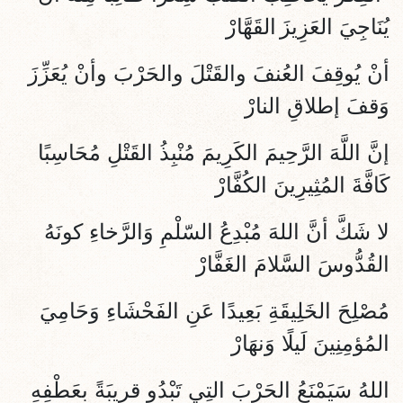
يُنَاجِيَ العَزِيزَ
القَهَّارْ
أنْ يُوقِفَ العُنفَ والقَتْلَ والحَرْبَ وأنْ يُعَزِّزَ
وَقفَ إطلاقِ النارْ
إنَّ اللَّهَ الرَّحِيمَ الكَرِيمَ مُنْبِذُ القَتْلِ مُحَاسِبًا
كَافَّةَ المُثِيرِينَ الكُفَّارْ
لا شَكَّ أنَّ اللهَ مُبْدِعُ السّلْمِ وَالرَّخاءِ كونَهُ
القُدُّوسَ السَّلامَ الغَفَّارْ
مُصْلِحَ الخَلِيقَةِ بَعِيدًا عَنِ الفَحْشَاءِ وَحَامِيَ
المُؤمِنِينَ لَيلًا وَنهَارْ
اللهُ سَيَمْنَعُ الحَرْبَ التِي تَبْدُو قرِيبَةً بعَطْفِهِ