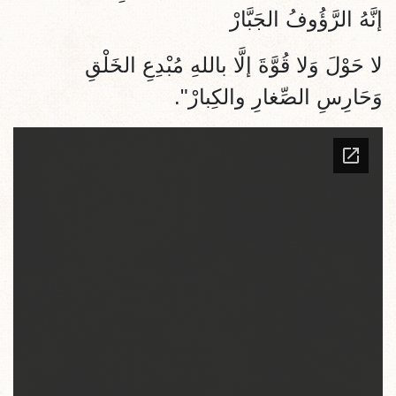
إنَّهُ الرَّؤُوفُ
الجَبَّارْ
لا حَوْلَ وَلا قُوَّةَ إلَّا باللهِ مُبْدِعِ الخَلْقِ
وَحَارِسِ الصِّغارِ والكِبارْ".