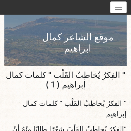
موقع الشاعر كمال
ابراهيم
" الفِكرُ يُخاطِبُ القَلْب " كلمات كمال
إبراهيم ( 1 )
"
الفِكرُ يُخاطِبُ القَلْب
" كلمات كمال
إبراهيم
"الفِكرُ يُخاطِبُ القَلْبَ شِعْرًا طالِبًا مِنْهُ أنْ