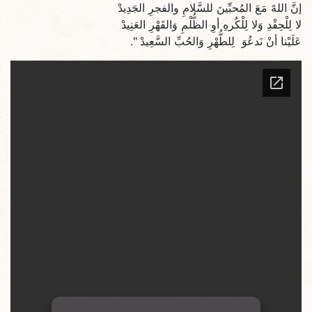
إنَّ اللهً مَعَ المُحبِّينَ للسَّلامِ والفجرِ الجَدِيدْ
لا لِلْحِقْدِ وَلا لِلْكُرهِ أوِ الظُّلْمِ وَالقَهْرِ العَنِيدْ
عَلَيْنا أنْ نَدعُوَ لِلطُّهْرِ وَالحُبِّ السَّعِيدْ ".