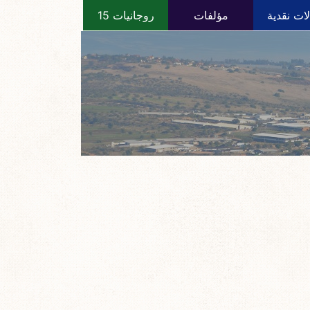
ات نقدية
مؤلفات
روجانيات 15