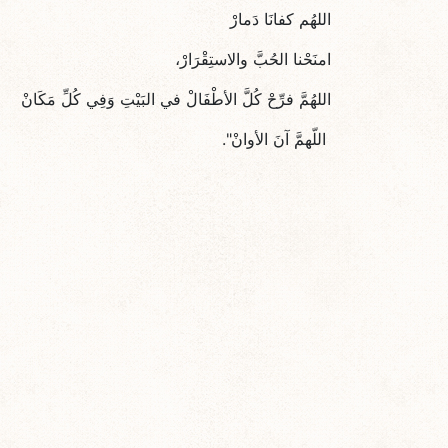
اللهُم كفانَا دَمارْ
امنَحْنا الحُبَّ والاستِقْرَارْ،
اللهُمَّ فرِّحْ كُلَّ الأطْفَالْ في البَيْتِ وَفِي كُلِّ مَكَانْ
اللّهمَّ آنَ الأوانْ".