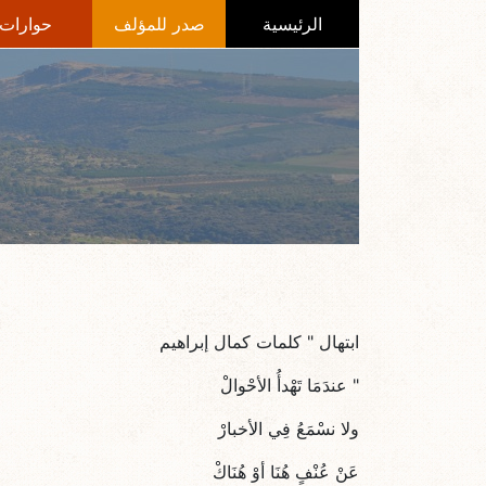
الرئيسية
صدر للمؤلف
حوارات
ابتهال " كلمات كمال إبراهيم
" عندَمَا تَهْدأُ الأحْوالْ
ولا نسْمَعُ فِي الأخبارْ
عَنْ عُنْفٍ هُنَا أوْ هُنَاكْ