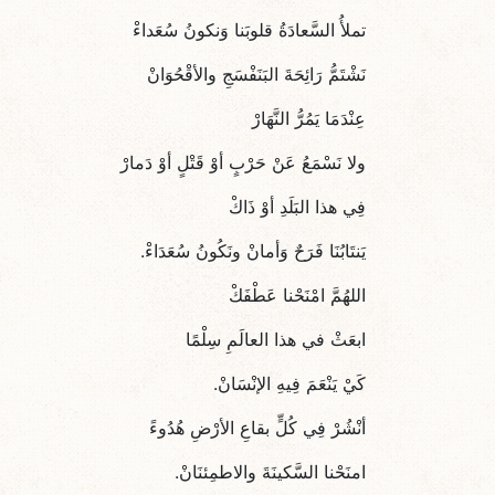
تملأُ السَّعادَةُ قلوبَنا وَنكونُ سُعَداءْ
نَشْتَمُّ رَائِحَةَ البَنَفْسَجِ والأقْحُوَانْ
عِنْدَمَا يَمُرُّ النَّهَارْ
ولا نَسْمَعُ عَنْ حَرْبٍ أوْ قَتْلٍ أوْ دَمارْ
فِي هذا البَلَدِ أوْ ذَاكْ
يَنتَابُنَا فَرَحٌ وَأمانْ ونَكُونُ سُعَدَاءْ.
اللهُمَّ امْنَحْنا عَطْفَكْ
ابعَثْ في هذا العالَمِ سِلْمًا
كَيْ يَنْعَمَ فِيهِ الإنْسَانْ.
أنْشُرْ فِي كُلٍّ بقاعِ الأرْضِ هُدُوءً
امنَحْنا السَّكينَةَ والاطمِئنَانْ.