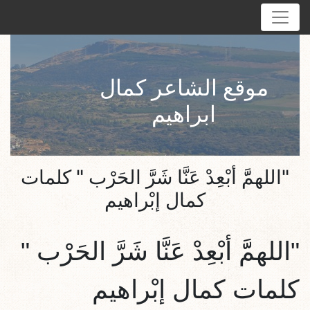
موقع الشاعر كمال
ابراهيم
"اللهمَّّ أبْعِدْ عَنَّا شَرَّ الحَرْب " كلمات
كمال إبْراهيم
"اللهمَّّ أبْعِدْ عَنَّا شَرَّ الحَرْب
"
كلمات كمال إبْراهيم