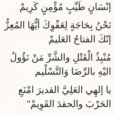
إنْسَانٍ طَيِّبٍ مُؤْمِنٍ كَرِيمْ
نَحْنُ بِحَاجَةٍ لِعَفْوِكَ أيُّهَا المُعِزُّ
إنّكَ الفتاحُ العَليمْ
مُنْبِذُ الْقَتْلِ والشَّرِّ مَنْ نَؤُولُ
اليْهِ بالرِّضَا وَالتَّسْلْيم
يا إلهِي العَلِيَّ القديرَ امْنَعِ
الحَرْبَ والحقدَ القَوِيمْ"