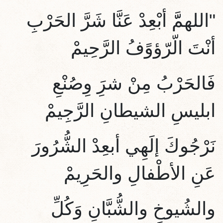
"اللهمَّّ أبْعِدْ عَنَّا شَرَّ الحَرْبِ
أنْتَ الّرّؤوًفُ الرَّحِيمْ
فَالحَرْبُ مِنْ شرَِ وِصُنْعِ
ابليسِ الشيطانِ الرَّجِيمْ
نَرْجُوكَ إلَهِي أبعِدْ الشُّرُورَ
عَنِ الأطْفالِ والحَرِيمْ
والشُيوخِ والشُّبَّانِ وَكُلِّ