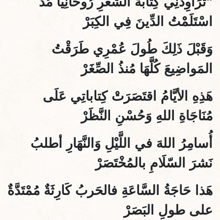
"تُرَاوِدُنِي كِتَابَةُ الشِّعْرِ رُوحَانِيًّا مُذْ
اسْتَلَمْْتُ الدِّينَ فِي الكِبَرْ
وَقَبْلَ ذَلِكَ طُولَ عُمْرِي طَرَقْتُ
المَواضِيعَ كُلََّهَا مُنذُ الصِّغَرْ
هَذِهِ الأيَّامُ اقتَصَرَتْ كِتاباتِي عَلَى
مُنَاجَاةِ اللهِ وَحُسْنِ النَّظَرْ
أُسامِرُ اللهَ في اللَّيْلِ وَالنَّهَارِ أطلبُ
نَشرَ السّلَامِ بالمُخْتَصَرْ
هَذا حَاجَةُ السَّاعَةِ فالحَربُ كَارِثَةٌ مُمْتَدَّةٌ
على طولِ البَصَرْ