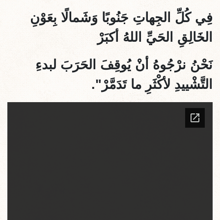
فِي كُلِّ الجِهاتِ جَنُوبًا وَشَمالًا بِعَوْنِ
الخَالِقِ الحَيِّ اللهُ أكبَرْ
نَحْنُ نرْجُوهُ أنْ يُوقِفَ الحَرَبَ لبدءِ
التَّشْييدِ لأكْثَرِ ما تَدَمَّرْ".