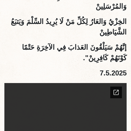
وَالمُرْسَلِينْ
الخِزْيُ وَالعَارُ لِكُلِّ مَنْ لَا يُرِيدُ السِّلْمَ وَيَتبَعُ
الشَّيَاطِينْ
إنَّهُمْ سَيَلْقُونَ العَذابَ فِي الآخِرَةِ حَتْمًا
كَوْنَهُمْ كَافِرِينْ".
7.5.2025