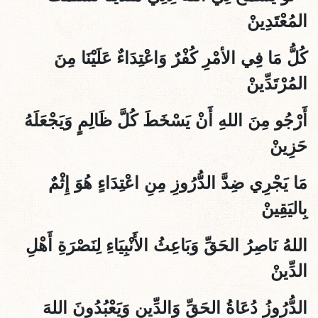
المُعْتَدِينْ
كُلُّ مَا فِي الأمْرِ كُفْرٌ وَاعْتِدَاءٌ عَلَيْنَا مِنَ
المُرْتَدِّينْ
أَرْجُو مِنَ اللهِ أَنْ يَسْخَطَ كُلَّ ظَالِمٍ وَيَجْعَلَهُ
حَزِينْ
مَا يَجْرِي ضِدَّ الدُّرُوزِ مِنِ اعْتِدَاءٍ هُوَ إِثْمٌ
بِاليَقِينْ
اللهُ نَاصِرُ الحَقِّ وَبَاعِثُ الأَنْبِيَاءِ لِنَصْرَةِ أَهْلِ
الدِّينْ
الدُّرُوزُ دُعَاةُ الحَقِّ وَالدِّينِ وَيَعْبُدُونَ اللهَ