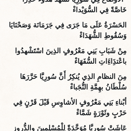
خَاصَّةً فِي السُّوَيْداءْ
الحَسْرَةُ عَلَى مَا جَرَى فِي جَرَمَانَة وَصَحْنَايَا
وَسُقُوطِ الش
ُّهَدَاءْ
مِنْ شَبَابِ بَنِي مَعْرُوفٍ الذِينَ اسْتَشْهدُوا
باعْتدَِاءَِاتِ السُّفَهَاءْ
مِنَ النظامِ الذِي يُنكِرُ أَنَّ سُورِيَّا حَرَّرَهَا
سُلْطَانُ بهِمَّةِ النُّجَباءْ
أبْناءِ بَنِي مَعْرُوفٍ الأشاوِسِ قَبْلَ قَرْنٍ فِي
حَرْبٍ وثَوْرَةٍ شَمَّاءْ
عَاشَتْ سُورِيَّا مُوَحَّدَةً لِلْمُسْلِمِينَ والدُّروزِ