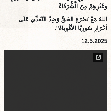
وغَيْرِهِمْ مِنَ الَّشُّرَفَاءْ
اللهُ مَعْ نَصْرَةِ الحَقِّ وَضِدَّ التَّعَدِّي عَلَى
أحْرَارِ سُورِيَّا الأقْوِياءْ".
12.5.2025