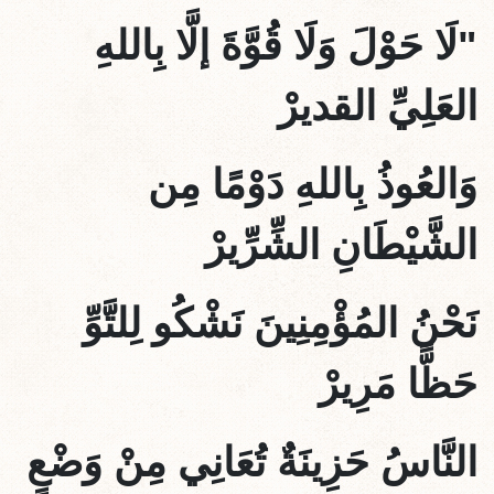
"لَا حَوْلَ وَلَا قُوَّةَ إلَّا بِاللهِ
العَلِيِّ القديرْ
وَالعُوذُ بِاللهِ دَوْمًا مِن
الشَّيْطَانِ الشِّرِّيرْ
نَحْنُ المُؤْمِنِينَ نَشْكُو لِلتَّوِّ
حَظًّا مَرِيرْ
النَّاسُ حَزِينَةٌ تُعَانِي مِنْ وَضْعٍ