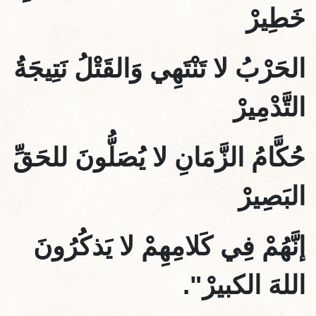
خَطِيرْ
الحَرْبُ لا تَنْتَهِي وَالقَتْلُ نَتِيجَةُ
التَّدْمِيرْ
حُكَّامُ الزَّمَانِ لا يُصَلُّونَ للحَقِّ
البَصِيرْ
إنَّهُمْ فِي كَلامِهِمْ لا يَذكُرُونَ
اللهَ الكبيرْ".