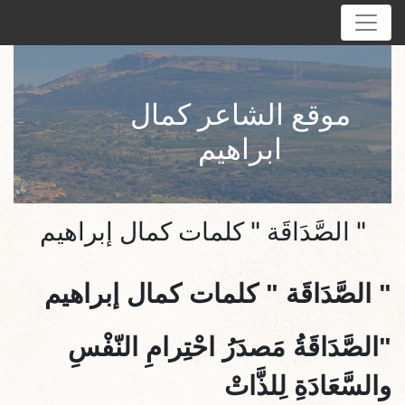
موقع الشاعر كمال
ابراهيم
" الصَّدَاقَة " كلمات كمال إبراهيم
"
الصَّدَاقَة
" كلمات كمال إبراهيم
"الصَّدَاقَةُ مَصدَرُ احْتِرامِ النّفْسِ
والسَّعَادَةِ لِلذَّاتْ