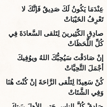
عِنْدَمَا يَكُونُ لَكَ صَدِيقٌ فَإنَّكَ لا
تَعْرِفُ الخَيْبَاتْ
صادِقِ الكًَثِيرينَ لِتَلقى السَّعادَةَ فِي
كُلِّ اللَّحَظَاتْ
إنْ صَادَقْتَ سَيُحِبُّكَ اللهُ ويوُفِيكَ
أجْمَلَ التَّحِيَّاتْ
كُنْ سَعِيدًا لِتَلْقى الرَّاحَةَ إنْ كُنْتَ هُنَا
وَفِي الشَّتَاتْ
صَادِقْ كُلَّ الناسِ حَتى الأهلَ بِبَيتِكَ