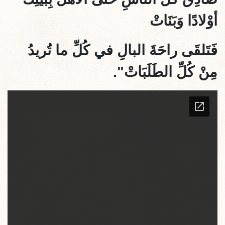
أوْلادًا وَبَنَاتْ
فَتَلقَى راحَةَ البالِ في كُلِّ ما تُريدُ
مِنْ كُلِّ الطَلَبَاتْ".