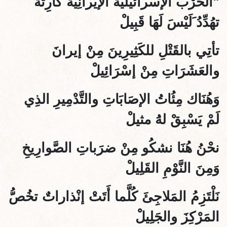
"الحَرْبُ الإسرائيليةُ الإيرانِيَّةُ كارِثَةٌ
تهُدِّدُ َلَيْسَ لَهَا قَبِيلْ
تأتِي بالقَتْلِ للكَثِيرِينَ مِنْ إيرانَ
والعَشَرَاتِ مِنْ إسْرَائِيلْ
وَهُنَاك مِئُاتُ الإصَابَاتِ والتَّدْمِيرِ الذِي
لَمْ يَسْبِقْ لهَُ مثيلْ
نحْنُ هُنَا نشكُو مِنْ ضرَباتِ الصَّوارِيخِ
وَمِنَ النَّوْمِ القَلِيلْ
نَلْتَزِمُ المَلاجِئَ كُلَّما أَتَتْ إنْذاراتٌ تخُصُّ
المَرْكِزَ والجَلِيلْ