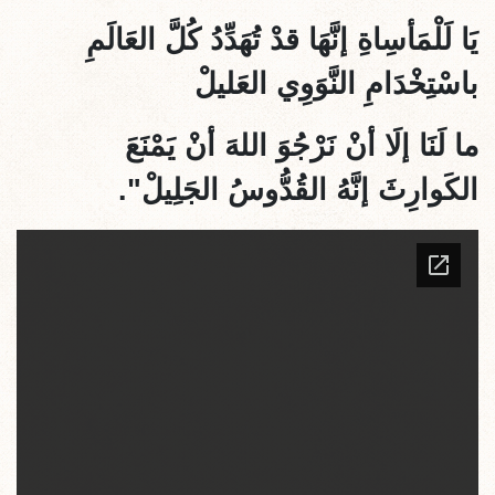
يَا لَلْمَأسِاةِ إنَّهَا قدْ تُهَدِّدُ كُلَّ العَالَمِ
باسْتِخْدَامِ النَّوَوِي العَليلْ
ما لَنَا إلَا أنْ نَرْجُوَ اللهَ أنْ يَمْنَعَ
الكَوارِثَ إنَّهُ القُدُّوسُ الجَلِيلْ".