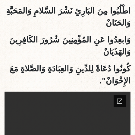
اطْلُبُوا مِنَ البَارِئِ نَشْرَ السَّلامِ وَالمَحَبَّةِ
وَالحَنَانْ
وَابعِدُوا عَنِ المُؤْمِنِينَ شُرُورَ الكَافِرِينَ
وَالهَذَيَانْ
كُونُوا دُعَاةً لِلدِّينِ وَالعِبَادَةِ وَالصَّلاةِ مَعَ
الإِخْوَانْ".