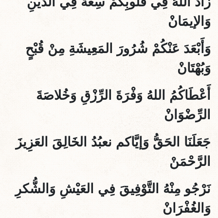
زَادَ اللهُ فِي قُلُوبِكُمْ سِعَةً فِي الدِّينِ
وَالإيمَانْ
وَأَبْعَدَ عَنْكُمْ شُرُورَ المَعِيشَةِ مِنْ قُبْحٍ
وَبُهْتَانْ
أَعْطَاكُمُ اللهُ وَفْرَةَ الرِّزْقِ وَخُلاصَةَ
الرِّضْوَانْ
جَعَلَنَا الحَقُّ وَإيَّاكم نعبُدُ الخَالِقَ العَزِيزَ
الرَّحْمَنْ
نَرْجُو مِنْهُ التَّوْفِيقَ فِي العَيْشِ وَالشُّكرِ
وَالغُفْرَانْ