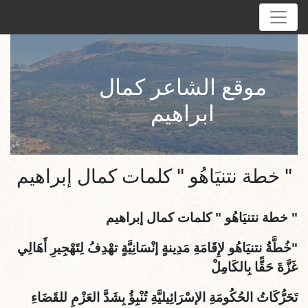
موقع الشاعر كمال
ابراهيم
" خطة نتنيَاهُو " كلمات كمال إبراهيم
"
خطة نتنيَاهُو
" كلمات كمال إبراهيم
"خُطَّةُ نتنيَاهُو لإِقَامَةِ مَدِينةٍ إنْسَانِيَّةٍ تهْدِفُ لِتَهْجِيرِ أَهَالِي
غَزَّةَ حَقًّا بِالكَامِلْ
تَحَرُّكَاتُ الحُكُومَةِ الإسْرَائِيليَّةِ تُنْبِِؤُ بِشَدَّ العَزْمِ للقَضَاءِ