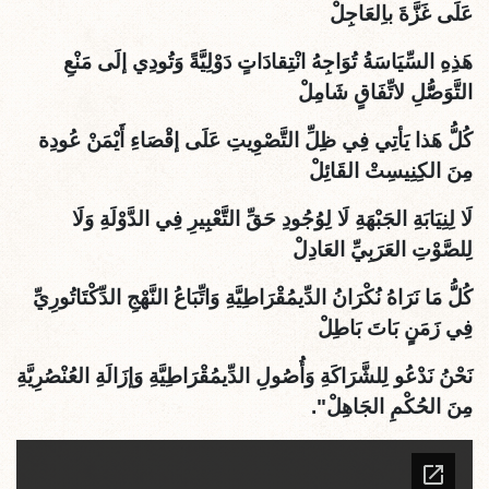
عَلَى غَزَّةَ باِلعَاجِلْ
هَذِهِ السِّيَاسَةُ تُوَاجِهُ انْتِقادَاتٍ دَوْلِيَّةً وَتُودِي إلَى مَنْعِ
التَّوَصُّّلِ لاتِّفَاقٍ شَامِلْ
كُلُّ هَذا يَأتِي فِي ظِلِّ التَّصْوِيتِ عَلَى إقْصَاءِ أَيْمَنْ عُودِة
مِنَ الكِنِيسِتْ القَائِلْ
لَا لِنِيَابَةِ الجَبْهَةِ لَا لِوُجُودِ حَقِّ التَّعْبِيرِ فِي الدَّوْلَةِ وَلَا
لِلصَّوْتِ العَرَبِيِّ العَادِلْ
كُلُّ مَا نَرَاهُ نُكْرَانُ الدِّيمُقْرَاطِيَّةِ وَاتِّبَاعُ النَّهْجِ الدِّكْتَاتُورِيِّ
فِي زَمَنٍِ بَاتَ بَاطِلْ
نَحْنُ نَدْعُو لِلشَّرَاكَةِ وَأُصُولِ الدِّيمُقْرَاطِيَّةِ وَإزَالَةِ العُنْصُرِيَّةِ
مِنَ الحُكْمِ الجَاهِلْ".