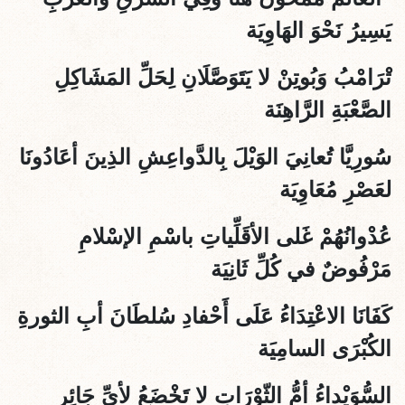
يَسِيرُ نَحْوَ الهَاوِيَة
تْرَامْبُ وَبُوتِنْ لا يَتَوَصَّلَانِ لِحَلِّ المَشَاكِلِ
الصَّعْبَةِ الرَّاهِنَة
سُورِيَّا تُعانِيَ الوَيْلَ بِالدَّواعِشِ الذِينَ أعَادُونَا
لعَصْرِ مُعَاوِيَة
عُدْوانُهُمْ غَلى الأقَلِّياتِ باسْمِ الإسْلامِ
مَرْفُوضٌ في كُلِّ ثَانِيَة
كَفَانَا الاعْتِدَاءُ عَلَى أَحْفادِ سُلطَانَ أبِ الثورةِ
الكُبْرَى السامِيَة
السُّوَيْداءُ أمُّ الثّوْرَاتِ لا تَخْضَعُ لأيِّ جَائِرِِ