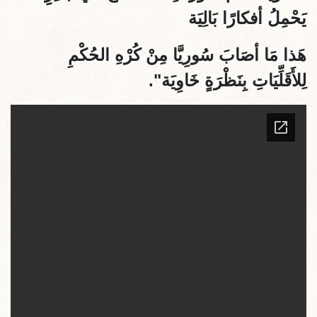
يَحْمِلُ أفكارًا بَالِيَة
هَذا مَا أصَابَ سُورِيَّا مِنْ كُرْهِ الحُكْمِ
لِلأَقَلِّيَاتِ بِنَظْرَةٍ خَاوِيَة".