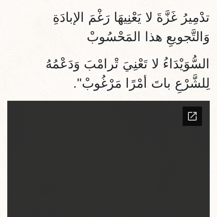
تدْمِيرُ غَزَّةَ لا يَعْنِيهَا رَغْمَ الإبادَةِ
وَالتَّجويعِ هذا المَحْسُوبْ
السُّوَيْدَاءُ لا تَعْنِيَ تْرامْبَ وَدَعْمُهُ
لِلشَّرْعِ باتَ أمْرًا مَرْغُوبْ".