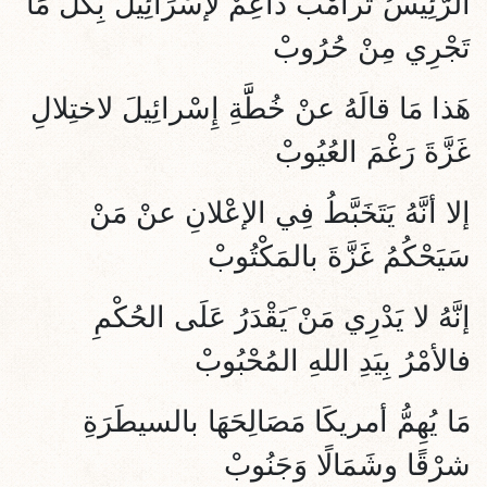
الرَّئِيسُ ترامْبُ داعِمٌ لإسْرَائِيلَ بِكُلِّ مَا
تَجْرِي مِنْ حُرُوبْ
هَذا مَا قالَهُ عنْ خُطََّةِ إِسْرائِيلَ لاختِلالِ
غَزَّةَ رَغْمَ العُيُوبْ
إلا أنَّهُ يَتَخَبَّطُ فِي الإعْلانِ عنْ مَنْ
سَيَحْكُمُ غَزَّةَ بالمَكْتُوبْ
إنَّهُ لا يَدْرِي مَنْ َيَقْدَرُ عَلَى الحُكْمِ
فالأمْرُ بِيَدِ اللهِ المُحْبُوبْ
مَا يُهِمُّ أمريكَا مَصَالِحَهَا بالسيطَرَةِ
شرْقًا وشَمَالًا وَجَنُوبْ