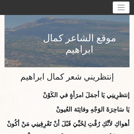
موقع الشاعر كمال
ابراهيم
إنتظريني شعر كمال ابراهيم
إنتظرِينِي يَا أجمَلَ امرَأةٍ في الكَوْنْ
يَا سَاحِرَةَ الوَجْهِ وفاتِنَة العُيونْ
أهواكِ لأنَّكِ رُقْتِ لِحُبِّيَ قَبْلَ أنْ تَعْرِفِينِي مَنْ أكُونْ