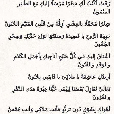
رُحْتُ أكْتُبُ لَكِ شِعْرًا مُرْسَلًا إليكِ مَعَ الطَّائِرِ
المَيْمُونْ
شِعْرًا مُحَمَّلًا بالعِشْقِ أزِفُّهُ مِنْ قَلْبِيَ المُتَيَّمِ الحُنُونْ
حَبِيبَةَ الرُّوحِ يا قَصِيدَةً رَسَمْتُهَا لوَرْدِ خَدَّيْكِ وَسِحْرِ
الجُفُونْ
أشْتَاقُ إليكِ في كُلِّ صُبْحٍ أناجِيكِ بِأجْمَلِ الكَلامِ
والوَجْدِ والفُتُونْ
أرِيدُكِ عاشِقَةً يا مَلاكِيَ يا فَاتِنَتِي بِجُنُونْ
تَعَالَيْ نُغَازِلُ بَعْضَنَا لِيبْقَى حُبُّنَا عِبْرَةً مَدَى الدَّهْرِ
والقُرُونْ
أهْوَاكِ بِشَوْقٍ دُونَ تَرَدُّدٍ فأنتِ مَلاكِي وَأنتِ هُمْسُ