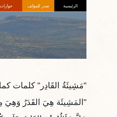
الرئيسية
صدر للمؤلف
حوارات
"مَشِيئَةُ القَادِر" كلمات كم
"المَشِيئَة هِيَ القَدَرُ
وَ
هِيَ مِ