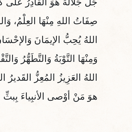
جَلَّ جَلَالُهُ هُوَ القَادِرُ عَلَى ك
صِفَاتُ اللهِ مِنْهَا العِلْمُ، وَالق
اللهُ يُحِبُّ الإيمَانَ وَالإحْسَان
وَمِنْهَا
التَّوْبَةُ وَالتَّطَهُّرُ
وَ
التَّق
اللهُ العَزِيزُ المُعِزُّ القَديرُ الج
هوَ مَنْ أوْصى الأنبِياءَ بِبثِّ ال