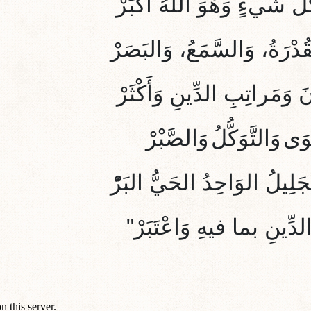
ُلِّ شَيءٍ وَهْوَ اللهُ أكْبَرْ
ُدْرَةُ، وَالسَّمَعُ، وَالبَصَرْ
َ وَمَراتِبِ الدِّين
ِ وَأَكْثَرْ
ْوَى
وَالتَّوَكُّلُ
وَالصَّبْر
َلِيلُ الوَاحِدُ الحَيُّ البَرّْ
دِّينِ بما فيهِ وَاعْتَبَرْ"