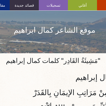
أغاني
تسجيلات
قصائد جديدة
مقال
موقع الشاعر كمال ابراهيم
"مَشِيئَةُ القَادِر" كلمات كمال إبراهيم
ال إبراهيم
نْ مَرَاتِبِ الإيمَانِ بِالقَدَرْ