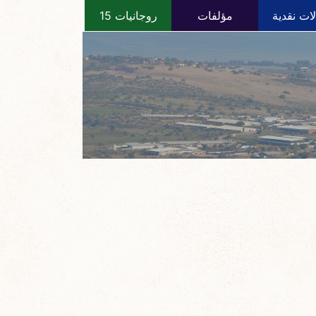
ات نقدية
مؤلفات
روجانيات 15