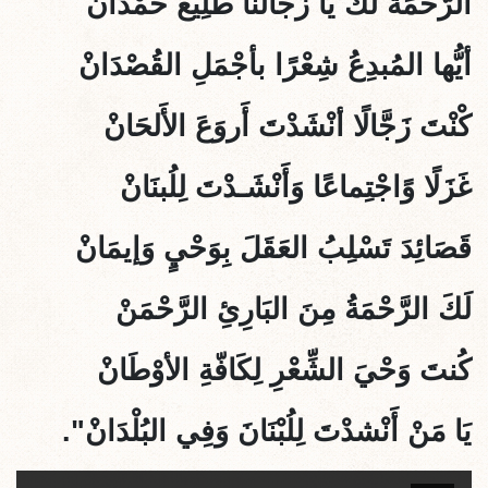
الرَّحمَةُ لَكَ يَا زَجَّالَنَا طَلِيعَ حَمْدَانْ
أيُّها المُبدِعُ شِعْرًا بأجْمَلِ القُصْدَانْ
كْنْتَ زَجَّالًا أنْشَدْتَ أَروَعَ الأَلحَانْ
غَزَلًا وًاجْتِماعًا وَأَنْشَـدْتَ لِلُبنَانْ
قَصَائِدَ تَسْلِبُ العَقَلَ بِوَحْيٍ وَإيمَانْ
لَكَ الرَّحْمَةُ مِنَ البَارِئِ الرَّحْمَنْ
كُنتَ وَحْيَ الشِّعْرِ لِكَافّةِ الأوْطَانْ
يَا مَنْ أَنْشدْتَ لِلُبْنَانَ وَفِي البُلْدَانْ".