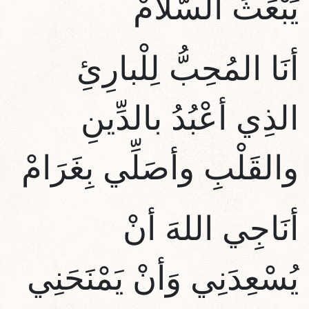
يَبْعَثَ السَّلامْ
أنَا المُحِبُّ لِلْبارِئِ
الذِي أعْبُدُ بالدِّينِ
والقَلْبِ وأصَلِّي بِغَرَامْ
أنَاجِي اللهَ أنْ
يُسْعِدَنِي وَأنْ يَمْنَحَنِي