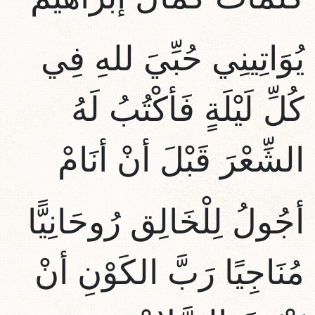
يُوَاتِينِي حُبِّيَ للهِ فِي
كُلِّ لَيْلَةٍ فَأكْتُبُ لَهُ
الشِّعْرَ قَبْلَ أنْ أنَامْ
أجُولُ لِلْخَالِق رُوحَانِيًّا
مُنَاجِيًا رَبَّ الكَوْنِ أنْ