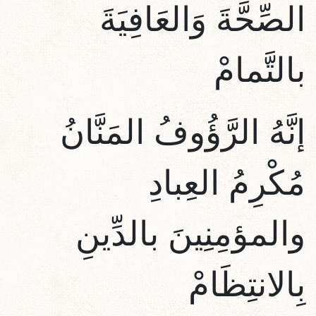
الصِّحَّةَ وَال
عَافِيَة
بالتَّمامْ
إنَّهُ الرَّؤُوفُ المَنَّانُ
مُكْرِمُ العِبادِ
والمؤمِنِينَ بالدِّينِ
بِالانتِظَامْ