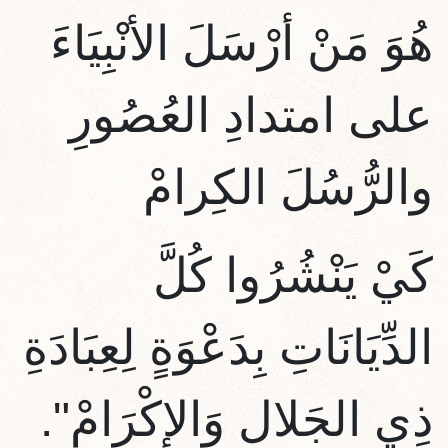
هُوَ مَنْ أرْسَلَ الأنْبِيَاءَ
على امتدادِ العُصُورِ
والرُّسُلَ الكِرامْ
كَيْ يَنْشُرُوا كُلَّ
الدِّيَانَاتِ بِدَعْوَةٍ لِعِبَادَةِ
ذِي الجَلالِ وَالإكْرَامْ".