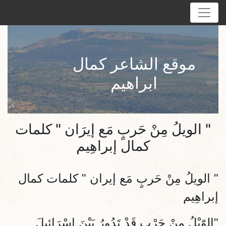
موقع الشاعر كمال
ابراهيم
" الويلُ مِنْ حَربٍ مَع إيرَان " كلمات
كمال إبراهِيم
" الويلُ مِنْ حَربٍ مَع إيران " كلمات كمال
إبراهِيم
"الوًَيْلُ مِنْ حَرْبٍ قَدْ تَدُورُ بَيْنَ إسْرَائيلَ