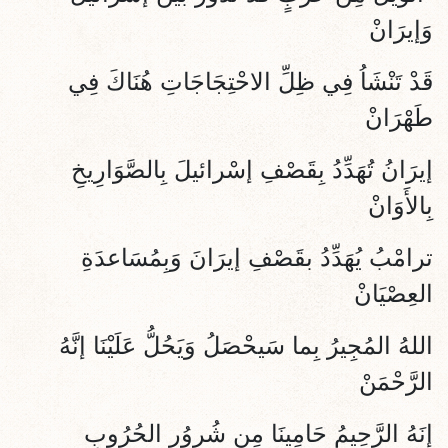
وَإيرَانْ
قَدْ تَنْشَاُ فِي ظِلِّ الاحْتِجَاجَاتِ هُنَاكَ فِي
طَهْرَانْ
إيرَانُ تُهَدِّدُ بِقَصْفِ إسْرائيلَ بِالصَّوَارِيخِ
بِالأَوَانْ
ترامْبُ يُهَدِّدُ بقَصْفِ إيرَانَ وَبِمُسَاعدَةِ
العِصْيَانْ
اللهُ المُجِيرُ بِما سَيحْصَلُ وَيَحُلُّ عَلَيْنَا إنَّهُ
الرَّحْمَنْ
إنَهُ الرَّحِيمُ حَامِينَا مِن شُروُرِ الحُرُوبِ