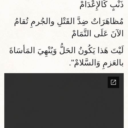
ذَنْبٍ كَالإِعْدَامْ
مُظاهَرَاتٌ ضِدَّ القَتْلِ والجُرمِ تُقامُ
الآنَ عَلَى التَّمَامْ
لَيْتَ هَذا يَكُونُ الحَلُّ وَيُنْهِيَ المَأسَاةَ
بالعَزمِ وَالسَّلامْ".