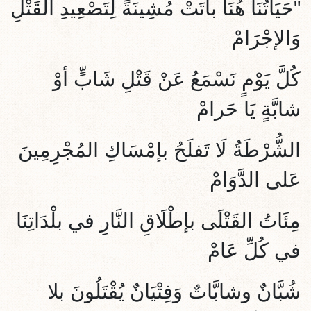
"حَيَاتُنَا هُنَا باتَتْ مُشِينَةً لِتَصْعِيدِ القَتْلِ
وَالإجْرَامْ
كُلَّ يَوْمٍ نَسْمَعُ عَنْ قَتْلِ شَابٍّ أوْ
شابَّةٍ يَا حَرامْ
الشُّرْطَةُ لَا تَفلَحُ بإمْسَاكِ المُجْرِمِينَ
عَلى الدَّوَامْ
مِئَاتُ القَتْلَى بإطْلَاقِ النَّارِ في بلْدَاتِنَا
في كُلِّ عَامْ
شُبَّانٌ وشابَّاتٌ وَفِتْيَانٌ يُقْتَلُونَ بلا