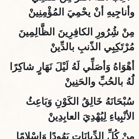
وأناجِيهِ أنْ يحْمِيَ المُؤْمِنِينْ
مِنْ شُِرُورِ الكافِرِينَ الظَّالِمِينَ
مُرْتَكِبِي الذّنبِ بالدِّينْ
أهْوَاهُ وَأصَلِّي لَهُ لَيْلَ نَهَارٍ شاكِرًا
لََُهُ بالحُبِّ والحَنِينْ
سُبْحَانَهُ خَالِقُ الكَوْنِ وَبَاعِثُ
الأنْبِياءِ لِيُهْدِيَ العابِدِينْ
مِنْ كُلِّ الدِّيانَاتِ يَهُودًا وَإسْلامًا