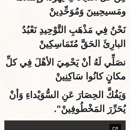
ومَسيحِيينَ وَمُوَحِّدِينْ
نَحْنُ فِي مَذْهَبِ التَّوْحِيدِ نَعْبُدُ
البارِئَ الحَقَّ مُتَمَاسِكِينْ
نصَلِّي لَهُ أنْ يَحْمِيَ الأهْلَ فِي كلِّ
مكانٍ كانُوا سَاكِنِينْ
وَيَفُكَّ الحِصَارَ عَنِ السُّوَيْداءِ وَأنْ
يُحَرِّرَ المَخْطُوفِينْ".