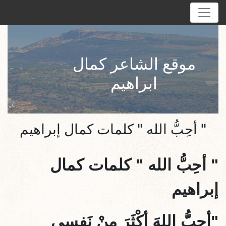
موقع الشاعر كمال
ابراهيم
" أحِبُّ الله " كلمات كمال إبراهيم
" أحِبُّ الله " كلمات كمال
إبراهيم
"أحِبُّ الله
َ أكْثَرَ مِنْ نَفسِي