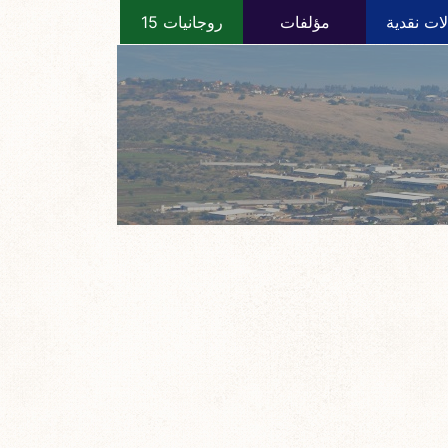
ات نقدية
مؤلفات
روجانيات 15