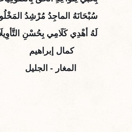
سُبْحَانَهُ الماجِدُ مُرْشِدُ المَخْلُ
لَهُ أهْدِي كَلَامِي بِحُسْنِ التَّأوِيل
كمال إبراهيم
المغار - الجليل