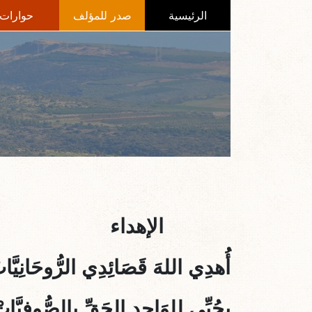
الرئيسية
صدر للمؤلف
حوارات
الإهداء
أُهدِي اللهَ قَصَائِدِي الرُّوحَانِيَّا
بِحُبِّي لِلوَاحِدِ الحَقِّ بِالصُّوفِيَّات