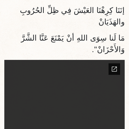
إنَنَا كِرِهْنَا العَيْشَ فِي ظِلِّ الحُرُوبِ
والهَذَيَانْ
مَا لَنا سِوَى اللهِ أنْ يَمْنَعَ عَنَّا الشَّرَّ
وَالأَحْزَانْ".