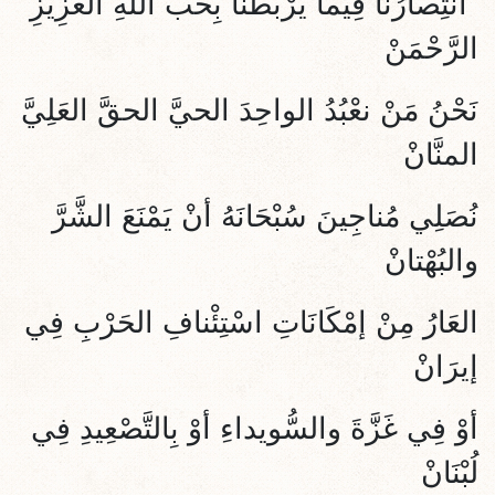
"انْتِصارُنَا فِيما يَرْبُطُنا بِحُبِّ اللهِ العَزِيزِ
الرَّحْمَنْ
نَحْنُ مَنْ نعْبُدُ الواحِدَ الحيَّ الحقَّ العَلِيَّ
المنَّانْ
نُصَلِي مُناجِينَ سُبْحَانَهُ أنْ يَمْنَعَ الشَّرَّ
والبُهْتانْ
العَارُ مِنْ إمْكَانَاتِ اسْتِئْنافِ الحَرْبِ فِي
إيرَانْ
أوْ فِي غَزَّةَ والسُّويداءِ أوْ بِالتَّصْعِيدِ فِي
لُبْنَانْ