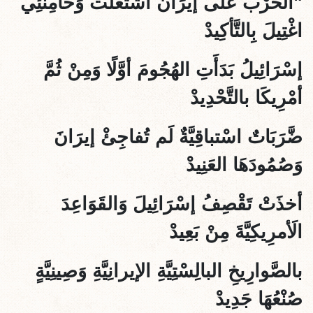
"الَحَرْبُ عَلَى إيرَانَ اشتعَلَت
وَخَامِنَئِي
اغْتِيلَ بِالتَّأكِيدْ
إسْرَائِيلُ بَدَأَتِ الهُجُومَ أوَّلًا وَمِنْ ثُمَّ
أمْرِيكَا بالتَّحْدِيدْ
ضَّرَبَاتٌ اسْتباقِيَّةٌ لَم تُفاجِئْ إيرَانَ
وَصُمُودَهَا العَنِيدْ
أخذَتْ تَقْصِفُ إسْرَائِيلَ وَالقَوَاعِدَ
الَأمرِيكِيَّةَ مِنْ بَعِيدْ
بالصَّوارِيخِ البالِسْتِيَّةِ الإيرانِيَّةِ وَصِينِيَّةٍ
صُنْعُهَا جَدِيدْ