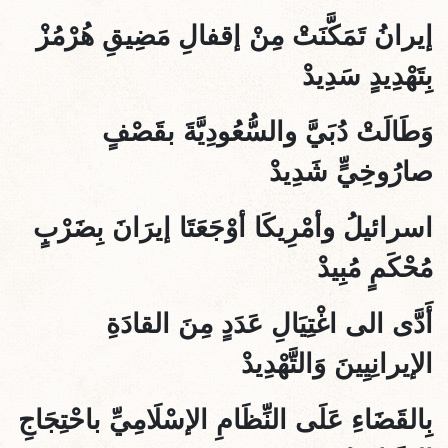
إيرانُ تَمَكَّنَتْ مِنْ إقفالِ مَضِيقِ هُرْمُزْ
بِتَهْدِيدٍ سَدِيدْ
وَطَالَتْ دُبَيَّ والسُّعُودِيَّةَ بقَصْفٍ
صارُوخِيٍّ شَدِيدْ
اسرائيلُ وأمْرِيكَا أوْجَعَتَا إيرَانَ بِضَرْبٍ
مُحْكَمٍ مُبِيدْ
أَدَّى الى اغْتِيَالِ عَدَدٍ مِنَ القادَةِ
الإيرانِيِينَ وَالتَّهْدِيدْ
بِالقَضَاءِ عَلَى النِّظَامِ الإسْلَامِيِّ باحْتِجَاجِ