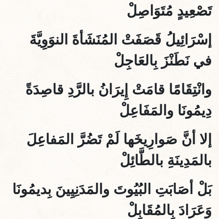
تَصْعِيدٍ مُتَوَاصِلْ
إسْرَائِيلُ قَصَفَتْ المُنَشَأةَ النوَوِيَّةَ
في نَطَنْزَ بِالعَاجِلْ
وانْتِقَامًا قامَتْ إِيرَانُ بالرَّدِ قاصِدَةً
دِيمُونَا والمَفَاعِلْ
إلا أنَّ صَوارِيخَها لَمْ تَضُرَّ المَفاعِلَ
بالمَدِينَةِ بالطَّائِلْ
بَلْ أصَابَتِ البُيُوتَ والمَدَنِيِينَ بِديمُونَا
وَعَرَادَ بِالمُقَابِلْ