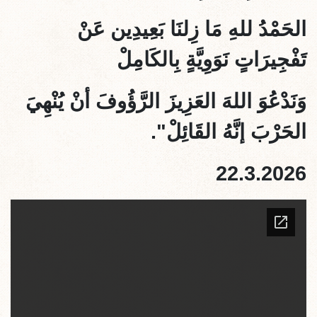
الحَمْدُ للهِ مَا زِلنَا بَعِيدِين عَنْ
تَفْجِيرَاتٍ نَوَوِيَّةٍ بِالكَامِلْ
وَنَدْعُوَ اللهَ العَزِيزَ الرَّؤُوفَ أنْ يُنْهِيَ
الحَرْبَ إنَّهُ القَائِلْ".
22.3.2026