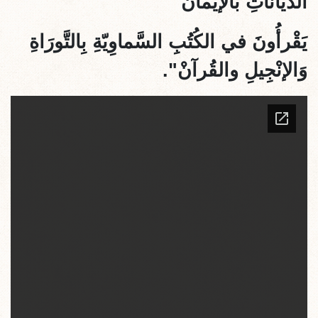
الدّيَاناتِ بالإيمانْ
يَقْرأُونَ في الكُتُبِ السَّماوِيّةِ بِالتَّورَاةِ
وَالإنْجِيلِ والقُرآنْ".