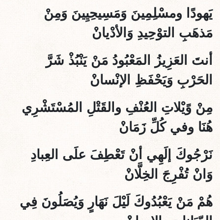
يَهودًا ومسْلِمِينَ وَمَسِيحِيِينَ وَمِنْ
مَذهَبِ التوْحِيدِ وَالأدْيانْ
أنتَ العَزِيزُ المَعْبُودُ مَنْ يَنْبُذْ شَرَّ
الحَرْبِ وَيَحْفَظِ الإنْسانْ
مِنْ وًيْلاتِ العُنْفِ والقَتْلِ المُسْتَشْرِي
هُنَا وفي كُلِّ زَمَانْ
نَرْجُوكَ إلَهِي أنْ تَعْطِفَ علَى العِبادِ
وَانْ تُفْرِجَ الخِلَّانْ
هُمْ مَنْ يَعْبُدُوكَ لَيْلَ نَهَارٍ وَيُصَلُونَ فِي