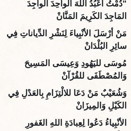
"دُمْتُ أعْبُدُ اللهَ
الواحِدَ الواجِدَ
المَاجِدَ الكَرِيمَ المَنَّانْ
مَنْ أرْسَلَ الأنْبِياءَ لِنَشْرِ الدِّياناتِ فِي
سائِرِ البُلْدَانْ
مُوسَى لليَهُودِ وَعِيسَى المَسِيحَ
وَالمُصْطَفَى للقُرْآنْ
وَشُعَيْبٌ
مَنْ دَعَا للالْتِزَامِ بِالعَدْلِ فِي
الكَيْلِ وَالمِيزَانْ
الأنْبِياءُ دَعُ
وا لِعِبادَةِ اللهِ الغَفورِ