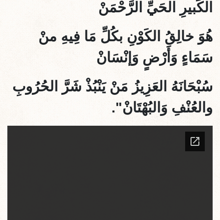
الكَبيرِ الحَيِّ الرَّحْمَنْ
هُوَ خالِقُ الكَوْنِ بكُلِّ مَا فِيهِ منْ
سَمَاءٍ وَأَرْضٍ وَإنْسَانْ
سُبْحَانَهُ العَزِيزُ مَنْ يَنْبُذْ شَرَّ الحُرُوبِ
والعُنْفِ وَالبُهْتَانْ".