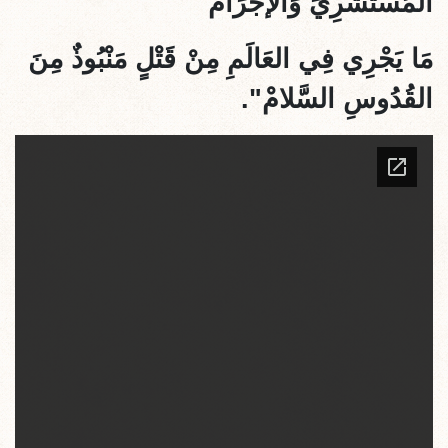
المُسْتَشْرِيَ وَالإجْرَامْ
مَا يَجْرِي فِي العَالَمِ مِنْ قَتْلٍ مَنْبُوذٌ مِنَ
القُدُوسِ السَّلامْ".