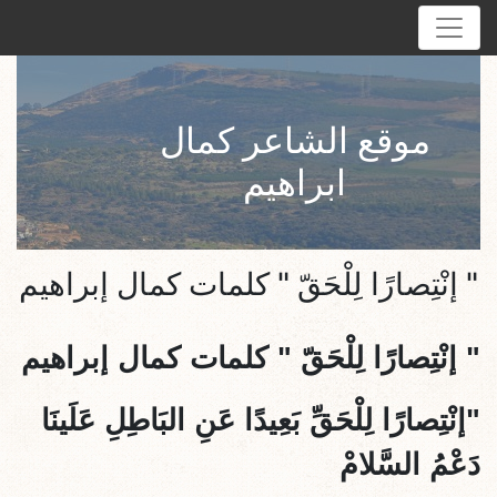
موقع الشاعر كمال
ابراهيم
" إنْتِصارًا لِلْحَقّ " كلمات كمال إبراهيم
" إنْتِصارًا لِلْحَقّ " كلمات كمال إبراهيم
"إنْتِصارًا لِلْحَقِّ بَعِيدًا عَنِ البَاطِلِ عَلَينَا
دَعْمُ السَّلامْ