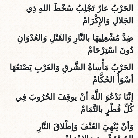
الحَرْبُ عارٌ تَجْلِبُ سُخْطَ اللهِ ذِي
الجَلالِ وَالإِكْرَامْ
ضِدَّ مُشْعِلِيهَا بالنَّارِ وَالقَتْلِ وَالعُدْوَانِ
دُونَ اسْتِرْحَامْ
الحَرْبُ مَأْساةُ الشَّرقِ وَالغَرْبِ يَصْنَعُهَا
أسْوَأُ الحُكَّام
إنَّنَا نَدْعُوَ اللَّهَ أنْ يوقِفَ الحُرُوبَ فِي
كُلِّ قُطْرٍ بالتَّمَامْ
وَأنْ يُنْهِيَ العُنْفَ وَإطْلاقَ النَّارِ