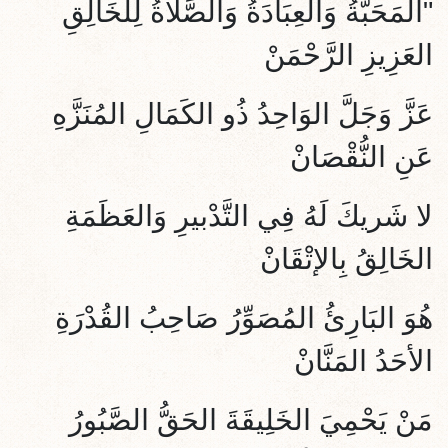
"المَحَبَّةُ وَالعِبَادَةُ وَالصَّلاةُ لِلخَالِقِ
العَزِيزِ الرَّحْمَنْ
عَزَّ وَجَلَّ الوَاحِدُ ذُو الكَمَالِ المُنَزَّهِ
عَنِ النُّقْصَانْ
لا شَريكَ لَهُ فِي التَّدْبيرِ وَالعَظَمَةِ
الخَالِقُ بِالإتْقَانْ
هُوَ البَارِئُ المُصَوِّرُ صَاحِبُ القُدْرَة
الأحَدُ المَنَّانْ
مَنْ يَحْمِيَ الخَلِيقَةَ الحَقُّ الصَّبُورُ