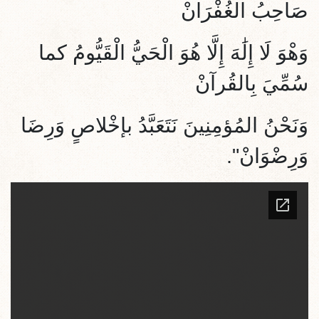
صَاحِبُ الغُفْرَانْ
وَهْوَ
لَا إِلَٰهَ إِلَّا هُوَ الْحَيُّ الْقَيُّومُ
كما
سُمِّيَ بِالقُرآنْ
وَنَحْنُ المُؤمِنِينَ نَتَعَبَّدُ
بإخْلاص
ٍ وَرِضَا
وَرِضْوَانْ".