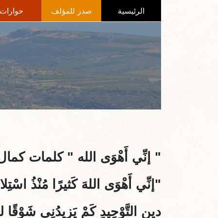
الرئيسية
صدر للمؤلف
حوارات
"
إنِّي أَهْوَى الله " كلمات كما
"إنِّي أَهْوَى اللهَ كَثيرًا مُنْذُ اسْتِلام
دينِ التَّوْحِيدِ كَمْ يَزِيدُنِي شَوْقًا لل