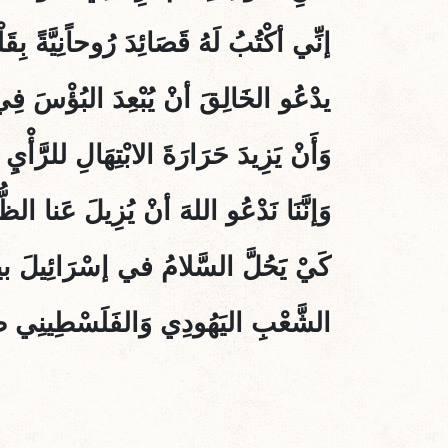
إنِّي أكْتُبُ لَهُ قَصَائِدَ رُوحاًنِيَّةً بِقَ
يدْعُو الخَالِقَ أنْ يُبْعِدَ البُؤْسَ ف
وَأَنْ يَزِيدَ حَرَارَةَ الابْتِهَالِ للرََّأْيِ 
وَإنَّنَا نَدْعُو اللهَ أنْ يُزِيلَ عَنا الظ
كَيْ يََحُلَّ السَّلامُ في إسْرَائِيلَ بين
الشَّعْبِ اليَهُودِي وَالفَلَسْطِينِي ط