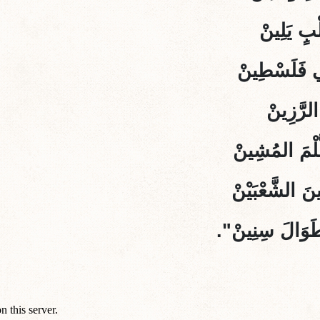
لْبٍ يَلِينْ
ِي فَلَسْطِينْ
الرَّزِينْ
ُّلْمَ المُشِينْ
َ الشَّعْبَيْنْ
َوَالَ سِنِينْ".