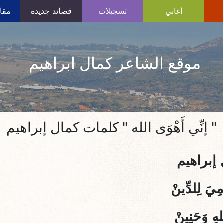
أغاني
تسجيلات
قصائد جديدة
مقال
موقع الشاعر كمال ابراهيم
" إنِّي أَهْوَى الله " كلمات كمال إبراهيم
ل إبراهيم
ِيَ لِلدِّينْ
هِ وَحَنِينْ