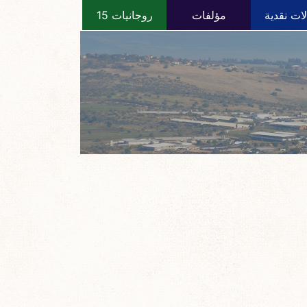
ات نقدية
مؤلفات
روجانيات 15