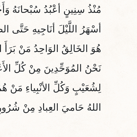
مُنْذُ سِنِينٍ أعْبُدُ سُبْحانَهُ وَأَخُ
أسْهَرُ اللَّيْلَ أنَاجِيهِ حَتَّى الص
هُوَ الخَالِقُ الوَاحِدُ مَنْ بَرَأَ ا
نَحْنُ المُوَحِّدِينَ مِنْ كُلِّ الأَع
لِشُعَيْبٍ وَكُلِّ الأنْبِياءِ
مَنْ هُ
اللهُ حَاميَ العِبادِ مِنْ شُرُورِ 