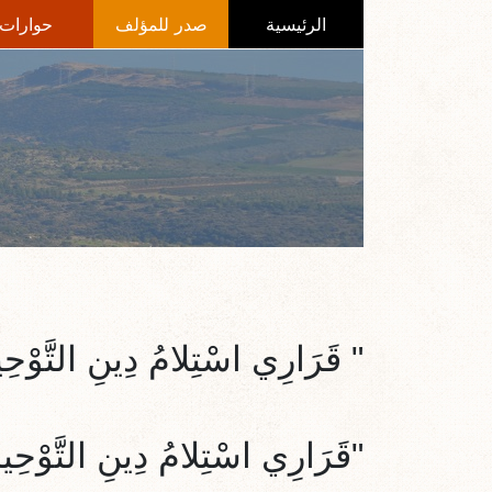
الرئيسية
صدر للمؤلف
حوارات
"
قَرَارِي اسْتِلامُ دِينِ التَّوْحِ
"قَرَارِي اسْتِلامُ دِينِ التَّوْحِيد