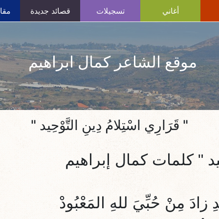
أغاني
تسجيلات
قصائد جديدة
مقال
موقع الشاعر كمال ابراهيم
" قَرَارِي اسْتِلامُ دِينِ التَّوْحِيد "
يد
" كلمات كمال إبراهيم
ِ زادَ مِنْ حُبِّيَ للهِ المَعْبُودْ