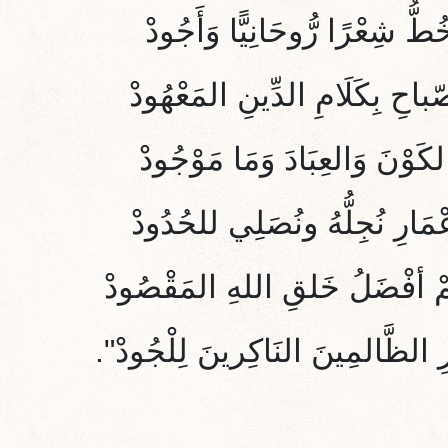
طُّ شِعْرًا رُّوحَانِيًّا وَأَجُودْ
ّباحِ بِكَلَامِ الدِّينِ المَعْهُودْ
لكَوْنَ وَالعِبَادَ وَمَا مَوْجُودْ
ْمَارِ نُجِلُّهُ ونُصَلِي للحُدُودْ
مْ أفْضَلُ
خَلقِ اللهِ المَقْصُودْ
الظَّالمِينَ النَاكِرينَ لِلْجُودْ".