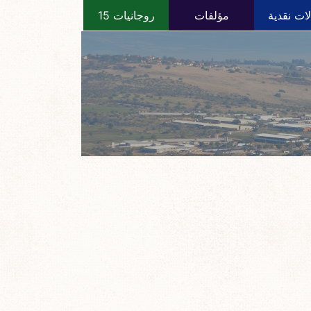
ات نقدية
مؤلفات
روجانيات 15