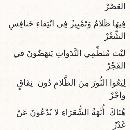
العَصْرْ
فِيهَا ظَلامٌ وَتَمْيِيزٌ فِي انْتِقاءِ خَنافِسِ
الشِّعْرْ
ليْتَ مُنَظِّمِي النَّدَواتِ يَنهَضُونَ في
الفَجْرْ
لِيَعُوا النُّورَ مِنَ الظَّلامِ دُونَ نِفَاقٍ
وأجْرْ
هُنَاكَ أُبَّهَةُ الشُّعَرَاءِ لا يُدْعُونَ عَنْ
غَدْرْ