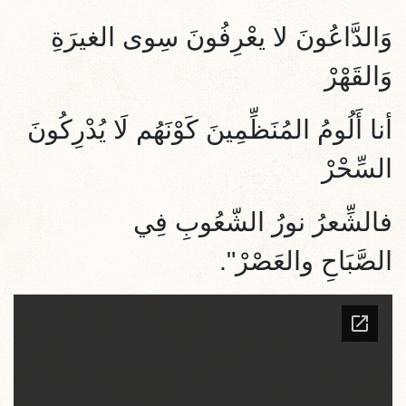
وَالدَّاعُونَ لا يعْرِفُونَ سِوى الغيرَةِ
وَالقَهْرْ
أنا أَلُومُ المُنَظِّمِينَ كَوْنَهُم لَا يُدْرِكُونَ
السِّحْرْ
فالشِّعرُ نورُ الشّعُوبِ فِي
الصَّبَاحِ والعَصْرْ".