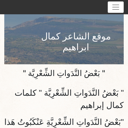
موقع الشاعر كمال
ابراهيم
" بَعْضُ النَّدَواتِ الشِّعْرِيَّة "
" بَعْضُ النَّدَواتِ الشِّعْرِيَّة
" كلمات
كمال إبراهيم
"بَعْضُ النَّدَواتِ الشِّعْرِيَّةِ عَنْكَبُوتُ هَذا