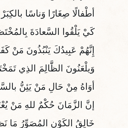
أطْفالًا صِغَارًا وَناسًا بالكِبَرْ
كَيْ يَلْقُوا السَّعادَةَ بِالمُخْتَص
إِنَّهُمْ عَبِيدُكَ يَنْبُذُونَ مَنْ كَفَر
وَيلْعَنُونَ الظََّالِمَ الذِي تَمَخْتَ
أوَاهُ مِنْ حَالِ مَنْ يَئِنُّ بالسَّه
إنَّ الزَّمَانَ حُكْمٌ للهِ مَنْ يُعْتَ
خَالِقُ الكَوْنِ المُصَوِّرُ مَا نَظ