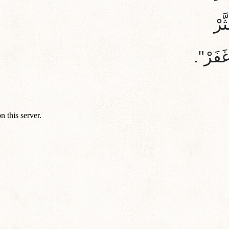
َرْ
َفَرْ".