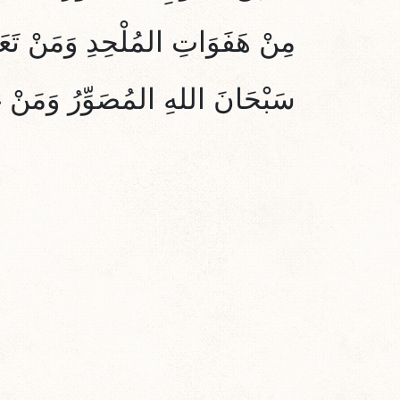
مِنْ هَفَوَاتِ المُلْحِدِ وَمَنْ تَعَثّ
سَبْحَانَ اللهِ المُصَوِّرُ وَمَنْ غ