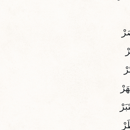
َرْ
ْ
رْ
َرْ
بَرْ
َرْ