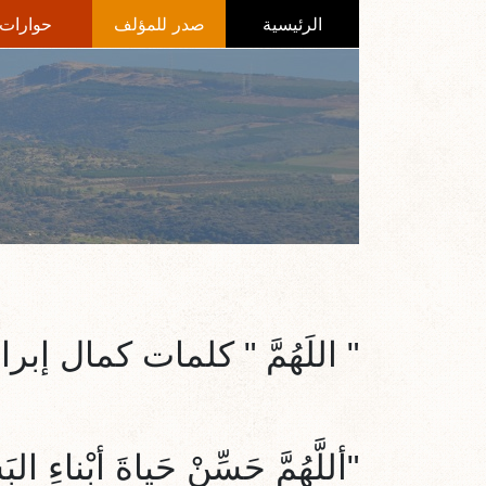
الرئيسية
صدر للمؤلف
حوارات
" اللَهُمَّ " كلمات كمال إبراه
"أللَّهُمَّ حَسِّنْ حَياةَ أبْناءِ البَ