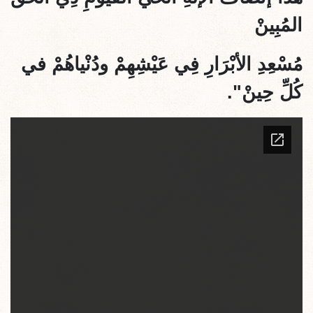
المُبِينْ
مُسْعِدِ الأبْرَارِ فِي عَيْشِهِمْ ودُنْياهُمْ في
كُلِّ حِينْ".