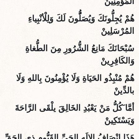
المُؤْمِنِينْ
هُمْ يُجِلُّونَكَ وَيُصَلُُّونَ لَكَ وَلِلْأنْبِياءِ
المُرْسَلِينْ
سُبْحَانَكَ مَانِعُ الشُّرُورِ مِنَ الطُّغاةِ
وَالكَافِرِينْ
هُمْ مُنْبِذُو الحَيَاةِ وَلَا يُؤْمِنُونَ بِاللهِ وَلَا
بالدِّينْ
أمَّا َكُلُّ مَنْ يَعْبُدِ الخَالِقَ يلْقَى الرَّاحَةَ
وَيَسْتَكِينْ
هَذَا إنْصَافُ الإلَهِ الحَيِّ القَيُّومِ ذِي الحَقِّ