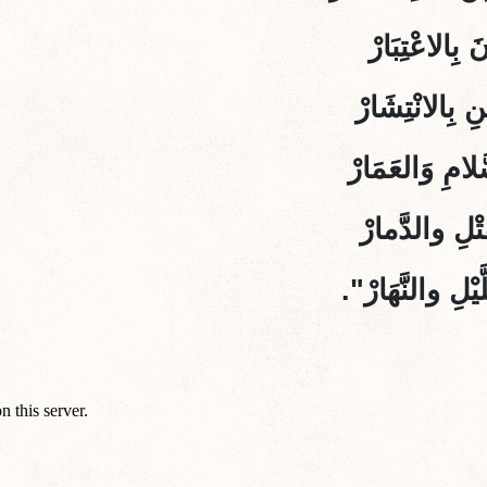
بِالاعْتِبَارْ
ِ بِالانْتِشَارْ
َلامِ وَالعَمَارْ
تْلِ والدَّمارْ
يْلِ والنَّهَارْ".