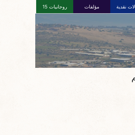
ات نقدية
مؤلفات
روجانيات 15
م