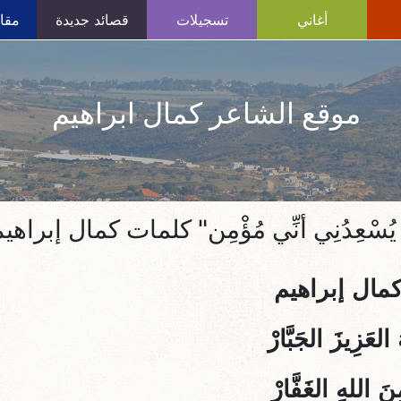
أغاني
تسجيلات
قصائد جديدة
مقال
موقع الشاعر كمال ابراهيم
يُسْعِدُنِي أنِّي مُؤْمِن" كلمات كمال إبراهي
مال إبراهيم
لعَزِيزَ الجَبَّارْ
ِنَ اللهِ الغَفَّارْ