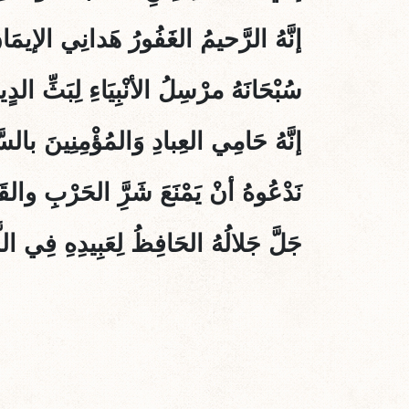
إنَّهُ الرَّحيمُ الغَفُورُ هَدانِي الإيمَانَ 
سُبْحَانَهُ مرْسِلُ الأنْبِيَاءِ لِبَثِّ الدٍين
إنَّهُ حَامِي العِبادِ وَالمُؤْمِنِينَ بالسّ
نَدْعُوهُ أنْ يَمْنَعَ شَرَِّ الحَرْبِ والقَ
جَلَّ جَلالُهُ الحَافِظُ لِعَبِيدِهِ فِي اللَّ