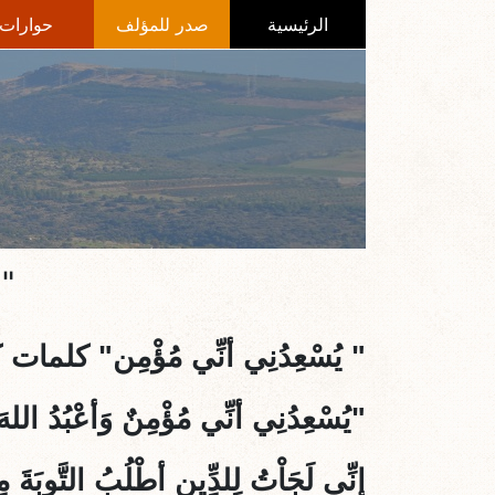
الرئيسية
صدر للمؤلف
حوارات
" 
"
يُسْعِدُنِي أنِّي مُؤْمِن
" كلمات ك
"يُسْعِدُنِي أنِّي مُؤْمِنٌ وَأعْبُدُ اللهَ ا
إنِّي لَجَاْتُ لِلدِِّينِ أطْلُبُ التَّوبَةَ م