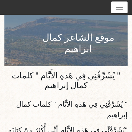
موقع الشاعر كمال
ابراهيم
" يُشَرِّفُنِي فِي هَذهِ الأَيَّام " كلمات
كمال إبراهيم
" يُشَرِّفُنِي فِي هَذهِ الأَيَّام " كلمات كمال
إبراهيم
"يُشَرِّفُنِّي فِي هَذهِ الأَيَّامِ أنِّي أُكْثِرُ مِنْ كِتابَةِ