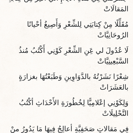
المَقالَاتْ
مُقَلِّلًا مِنْ كِتابَتِي لِلشِّعْرِ وَأَصِيغُ أحْيانًا
الرُوحَانِيَّاتْ
لَا عُدُولَ لي عَِنِ الشِّعْرِ كَوْنِي أَكْتُبُ مُنذُ
السَّبْعِينِيَّاتْ
شِعْرًا نَشَرْتُهُ بالدَّوَاوِينِ وَطَبَعْتُهَا بغزارَةٍ
بالعَشَرَاتْ
وَلِكَوْنِي إعْلامِيًّا لِخُطُورَةِ الأَحْدَاثِ أكْتُبُ
التَّحْلِيلَاتْ
فِي مَقالاتٍ صَحَفِيَّةٍ أعالِجُ فِيهَا مَا يَدُورُ منْ