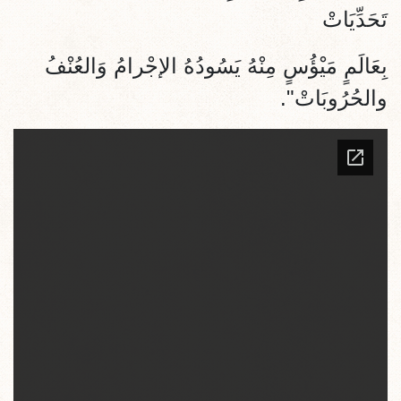
تَحَدِّيَاتْ
بِعَالَمٍ مَيْؤُسٍ مِنْهُ يَسُودُهُ الإجْرامُ وَالعُنْفُ
والحُرُوبَاتْ".